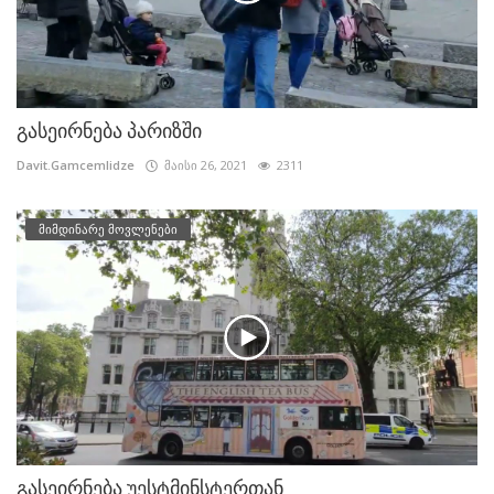
გასეირნება პარიზში
Davit.Gamcemlidze
მაისი 26, 2021
2311
მიმდინარე მოვლენები
გასეირნება უესტმინსტერთან