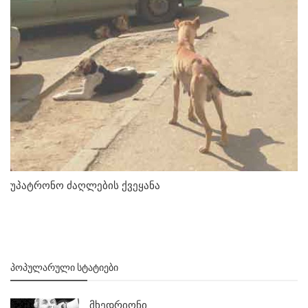
უპატრონო ძაღლების ქვეყანა
ᲞᲝᲞᲣᲚᲐᲠᲣᲚᲘ ᲡᲢᲐᲢᲘᲔᲑᲘ
მხედრიონი