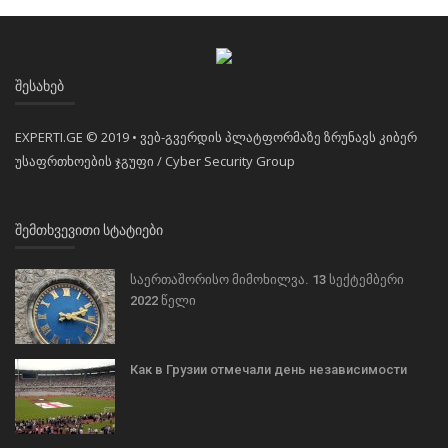
ᲨᲔᲡᲐᲮᲔᲑ
EXPERTI.GE © 2019 • ვებ-გვერდის პლატფორმაზე ზრუნავს კიბერ
უსაფრთხოების ჯგუფი / Cyber Security Group
ᲨᲔᲛᲗᲮᲕᲔᲕᲘᲗᲘ ᲡᲢᲐᲢᲘᲔᲑᲘ
საერთაშორისო მიმოხილვა. 13 სექტემბერი
2022 წელი
Как в Грузии отмечали день независимости