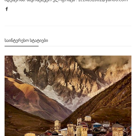
ᲡᲐᲘᲜᲢᲔᲠᲔᲡᲝ ᲡᲢᲐᲢᲘᲔᲑᲘ