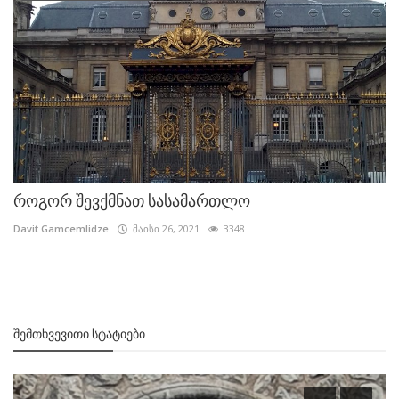
როგორ შევქმნათ სასამართლო
Davit.Gamcemlidze
მაისი 26, 2021
3348
ᲨᲔᲛᲗᲮᲕᲔᲕᲘᲗᲘ ᲡᲢᲐᲢᲘᲔᲑᲘ