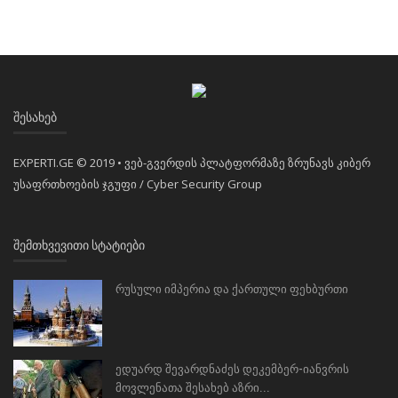
ᲨᲔᲡᲐᲮᲔᲑ
EXPERTI.GE © 2019 • ვებ-გვერდის პლატფორმაზე ზრუნავს კიბერ
უსაფრთხოების ჯგუფი / Cyber Security Group
ᲨᲔᲛᲗᲮᲕᲔᲕᲘᲗᲘ ᲡᲢᲐᲢᲘᲔᲑᲘ
რუსული იმპერია და ქართული ფეხბურთი
ედუარდ შევარდნაძეს დეკემბერ-იანვრის
მოვლენათა შესახებ აზრი...