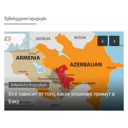
ᲨᲔᲛᲗᲮᲕᲔᲕᲘᲗᲘ ᲡᲢᲐᲢᲘᲔᲑᲘ
მიმდინარე მოვლენები
Всё зависит от того, какое решение примут в
Баку