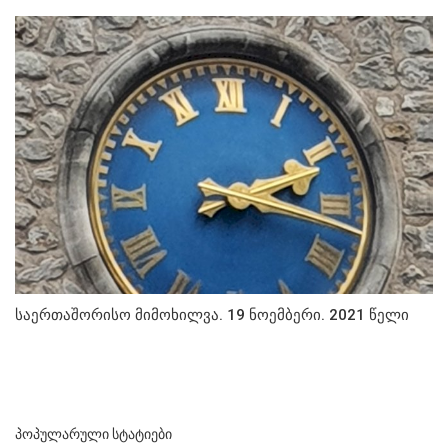
საერთაშორისო მიმოხილვა. 19 ნოემბერი. 2021 წელი
ᲞᲝᲞᲣᲚᲐᲠᲣᲚᲘ ᲡᲢᲐᲢᲘᲔᲑᲘ