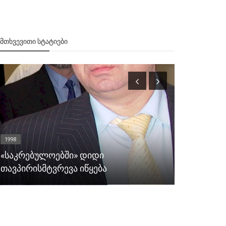
ᲔᲛᲗᲮᲕᲔᲕᲘᲗᲘ ᲡᲢᲐᲢᲘᲔᲑᲘ
1998
2001
«საკრებულოებში» დიდი
თავპირისმტვრევა იწყება
დინამო დი