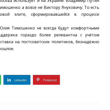
ква использует и на Украине: Владимир Путин
мошенко а вовсе не Виктору Януковичу. То есть
вой элите, сформировавшейся в процессе
ия Тимошенко не всегда будут комфортными
ддержка гораздо более релевантна с учётом
 ставка на постсоветских политиков, безнадёжно
рошлое.
Linkedin
Pinterest