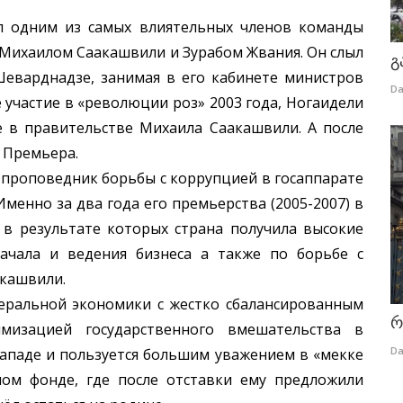
дним из самых влиятельных членов команды
Михаилом Саакашвили и Зурабом Жвания. Он слыл
გ
еварднадзе, занимая в его кабинете министров
Da
 участие в «революции роз» 2003 года, Ногаидели
е в правительстве Михаила Саакашвили. А после
у Премьера.
роповедник борьбы с коррупцией в госаппарате
менно за два года его премьерства (2005-2007) в
 в результате которых страна получила высокие
ачала и ведения бизнеса а также по борьбе с
акашвили.
льной экономики с жестко сбалансированным
რ
изацией государственного вмешательства в
Da
западе и пользуется большим уважением в «мекке
ом фонде, где после отставки ему предложили