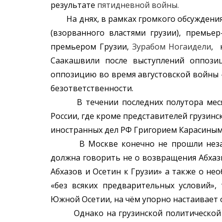
результате
пятидневной войны.
На днях, в рамках громкого обсуждения 
(взорванного властями грузии), премье
премьером Грузии,
Зурабом Ногаидели
, 
Саакашвили после выступлений оппози
оппозицию во время августовской войны
безответственности.
В течении последних полутора месяце
России, где кроме представителей грузинс
иностранных дел РФ Григорием Карасиным
В Москве конечно не прошли незамеч
должна говорить не о возвращения Абхаз
Абхазов и Осетин к Грузии» а также о не
«без всяких предварительных условий»,
Южной Осетии, на чём упорно настаивает
Однако на грузинской политической с