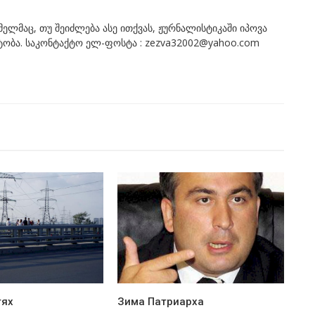
ომელმაც, თუ შეიძლება ასე ითქვას, ჟურნალისტიკაში იპოვა
ნტობა. საკონტაქტო ელ-ფოსტა : zezva32002@yahoo.com
тях
Зима Патриарха