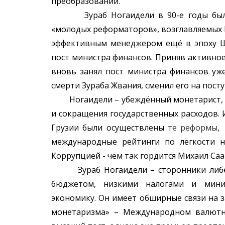
преобразований.
Зураб Ногаидели в 90-е годы был о
«молодых реформаторов», возглавляемых 
эффективным менеджером ещё в эпоху Ш
пост министра финансов. Приняв активное
вновь занял пост министра финансов уж
смерти Зураба Жвания, сменил его на пост
Ногаидели – убеждённый монетарист, п
и сокращения государственных расходов. И
Грузии были осуществлены
те реформы
,
международные рейтинги по лёгкости н
Коррупцией - чем так гордится Михаил Са
Зураб Ногаидели – сторонники либера
бюджетом, низкими налогами и миним
экономику. Он имеет обширные связи на 
монетаризма» – Международном валютн