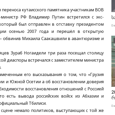
переноса кутаисского памятника участникам ВОВ
р-министр РФ Владимир Путин встретился с экс-
ს
который был отправлен в отставку президентом
Da
ции осенью 2007 года и перешёл в открытую
 – обвинив Михаила Саакашвили в авантюризме и
в Зураб Ногаидели три раза посещал столицу
кой диаспоры встречался с заместителем министра
.
енным его высказывания о том, что «Грузия
ии и Южной Осетии а об восстановлении доверия
обходимости восстановления отношений с Россией
2
 то есть вывода российских войск из Абхазии и
რ
 официальный Тбилиси.
Da
цене немало политиков, выступающих с той же