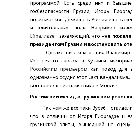
программой. Есть среди них и бывшие
госбезопасности Грузии, Игорь Гиоргадзе
политическое убежище в России ещё в ше
и влиятельные люди. Например изве
Ебралидзе
, заявляющий, что
«не пожале
президентом Грузии и восстановить отн
Однако ни с кем из них Владимир Пути
История со сносом в Кутаиси мемори
Российским премьером
как повод для 
однозначно осудил этот «акт вандализма»
восстановления памятника в Москве.
Российский месидж грузинским револ
Так чем же всё таки Зураб Ногаидели т
что в отличии от Игоря Гиоргадзе и А
грузинской элиты, вышедшей на сцену