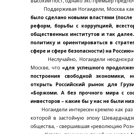
высокий пост, однако экс-премьер предпоч
Поддерживая Ногаидели, Москва как 
было сделано новыми властями (после
реформ, борьбы с коррупцией, всесто
общественных институтов и так дале
политику и ориентироваться в страте
сфере и сфере безопасности) на Россию»
Неслучайно, Ногаидели неоднократно 
Москве, что
«для успешного продолжен
построения свободной экономики, н
1999
открыть Российский рынок для Грузи
ილვა. 25
აფხაზეთის სვანებს ლტოლვილო
«Боржоми. А без прочного мира с со
სურთ; «ორი კაპიკი» აქ არაფერ 
инвесторов – какие бы у нас не были ни
Ногаидели интересен кремлю как раз тем
которой в застойную эпоху Шеварднадзе
общества, - свершившая «революцию Роз»