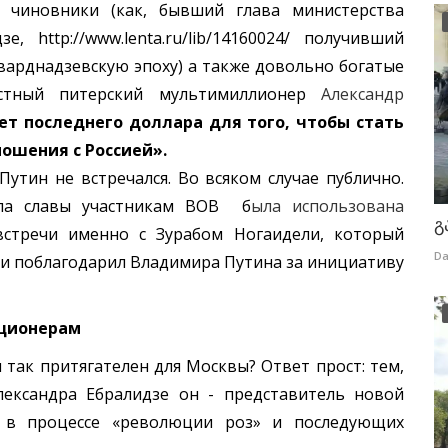
 чиновники (как, бывший глава министерства
, http://www.lenta.ru/lib/14160024/ получивший
варднадзевскую эпоху) а также довольно богатые
стный питерский мультимиллионер
Александр
ет последнего доллара для того, чтобы стать
ошения с Россией».
н не встречался. Во всяком случае публично.
ала славы участникам ВОВ б
ыла использована
გ
встречи именно с Зурабом Ногаидели, который
Da
 и поблагодарил Владимира Путина за инициативу
юционерам
ак притягателен для Москвы? Ответ прост: тем,
лександра Ебралидзе он - представитель новой
 в процессе «революции роз» и последующих