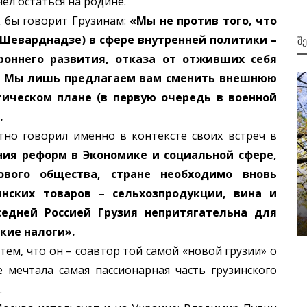
ёл остаться на родине.
бы говорит Грузинам:
«Мы не против того, что
 Шеварднадзе) в сфере внутренней политики –
Შ
роннего развития, отказа от отживших себя
е. Мы лишь предлагаем вам сменить внешнюю
гическом плане (в первую очередь в военной
.
говорил именно в контексте своих встреч в
ия реформ в Экономике и социальной сфере,
ового общества, стране необходимо вновь
2001
нских товаров – сельхозпродукции, вина и
ბა არ
თურქეთი, როგორც რუსული ბაზრის
седней Россией Грузия непритягательна для
შუაშია
ალტერნატივა
зкие налоги».
, что он – соавтор той самой «новой грузии» о
 мечтала самая пассионарная часть грузинского
.