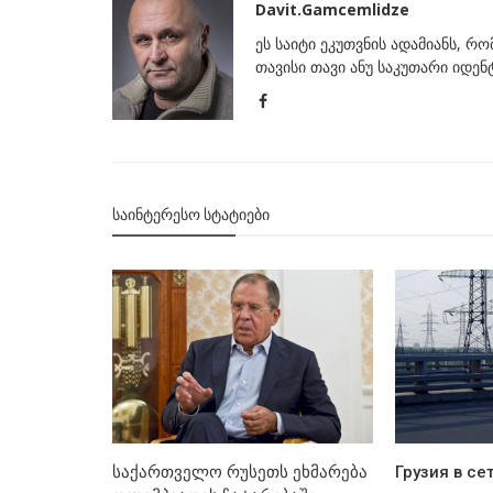
Davit.Gamcemlidze
ეს საიტი ეკუთვნის ადამიანს, რ
თავისი თავი ანუ საკუთარი იდე
ᲡᲐᲘᲜᲢᲔᲠᲔᲡᲝ ᲡᲢᲐᲢᲘᲔᲑᲘ
საქართველო რუსეთს ეხმარება
Грузия в се