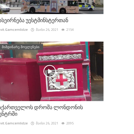
ასეირნება უესტმინსტერთან
vit.Gamcemlidze
მაისი 26, 2021
2154
მიმდინარე მოვლენები
აქართველოს დროშა ლონდონის
ენტრში
vit.Gamcemlidze
მაისი 26, 2021
2095