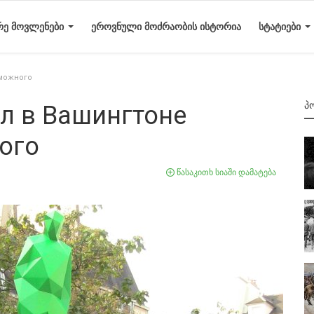
ᲠᲔ ᲛᲝᲕᲚᲔᲜᲔᲑᲘ
ᲔᲠᲝᲕᲜᲣᲚᲘ ᲛᲝᲫᲠᲐᲝᲑᲘᲡ ᲘᲡᲢᲝᲠᲘᲐ
ᲡᲢᲐᲢᲘᲔᲑᲘ
зможного
Პ
л в Вашингтоне
ого
წასაკითხ სიაში დამატება