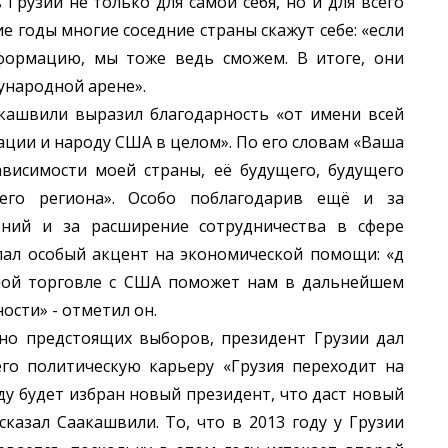
Грузии не только для самой себя, но и для всего
е годы многие соседние страны скажут себе: «если
сформацию, мы тоже ведь сможем. В итоге, они
ународной арене».
ашвили выразил благодарность «от имени всей
ции и народу США в целом». По его словам «Ваша
висимости моей страны, её будущего, будущего
его региона». Особо поблагодарив ещё и за
ений и за расширение сотрудничества в сфере
елал особый акцент на экономической помощи: «д
ной торговле с США поможет нам в дальнейшем
ости» - отметил он.
о предстоящих выборов, президент Грузии дал
го политическую карьеру «Грузия переходит на
ду будет избран новый президент, что даст новый
казал Саакашвили. То, что в 2013 году у Грузии