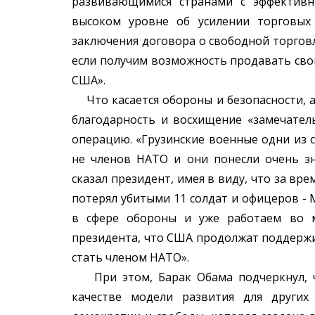
развивающимися странами с эффективн
высоком уровне об усилении торговых
заключения договора о свободной торговл
если получим возможность продавать свои
США».
Что касается обороны и безопасности, а
благодарность и восхищение «замечател
операцию. «Грузинские военные одни из 
не членов НАТО и они понесли очень зн
сказал президент, имея в виду, что за вре
потерял убитыми 11 солдат и офицеров - 
2001
ილვა. 8 ივლისი.
в сфере обороны и уже работаем во м
კგბ-ს ვარსკვლავთცვენა მოსკოვ
президента, что США продолжат поддержив
стать членом НАТО».
При этом, Барак Обама подчеркнул, ч
качестве модели развития для других