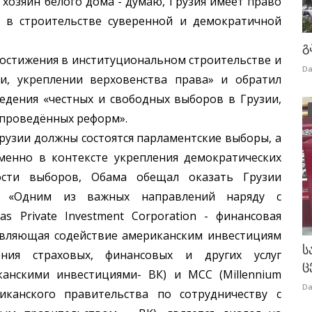
 хозяин белого дома - думаю, Грузия имеет право
т в строительстве суверенной и демократичной
გ
стижения в институциональном строительстве и
Da
и, укреплении верховенства права» и обратил
едения «честных и свободных выборов в Грузии,
 проведённых реформ».
рузии должны состоятся парламентские выборы, а
Именно в контексте укрепления демократических
ости выборов, Обама обещал оказать Грузии
ь «Одним из важных направлений наряду с
s Private Investment Corporation - финансовая
твляющая содействие американским инвестициям
ს
ния страховых, финансовых и других услуг
ც
анскими инвестициями- ВК) и MCC (Millennium
Da
риканского правительства по сотрудничеству с