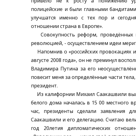
привело не к росту а понижению уро
полицейские и были главными бандитами
улучшатся именно с тех пор и сегодн
отношении страна в Европе».
Совокупность реформ, проведённых в 
революцией, - осуществлением идеи мери
Напомнив о «российских провокациях и 
августе 2008 года», он не преминул воспо
Владимира Путина за его неосуществлённ
повесит меня за определённые части тела, 
президент.
Из калифорнии Михаил Саакашвили выле
белого дома началась в 15 00 местного 
час, президенты сделали заявления д
Саакашвили и его делегацию. Считаю вел
год 20летия дипломатических отнош