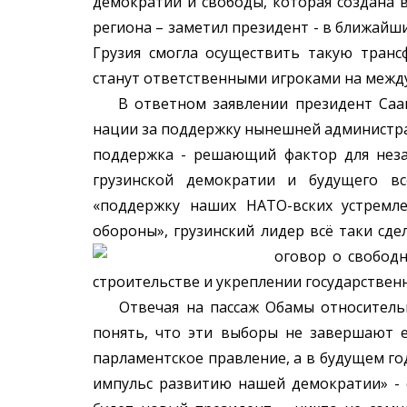
демократии и свободы, которая создана в 
региона – заметил президент - в ближайши
Грузия смогла осуществить такую тран
станут ответственными игроками на межд
В ответном заявлении президент Саак
нации за поддержку нынешней администра
поддержка - решающий фактор для неза
грузинской демократии и будущего вс
«поддержку наших НАТО-вских устремл
обороны», грузинский лидер всё таки сд
оговор о свобод
строительстве и укреплении государственн
Отвечая на пассаж Обамы относительн
понять, что эти выборы не завершают е
парламентское правление, а в будущем го
импульс развитию нашей демократии» - с