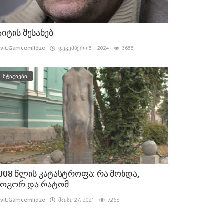
აიტის შესახებ
vit.Gamcemlidze
დეკემბერი 31, 2024
3683
სტატიები
008 წლის კატასტროფა: რა მოხდა,
ოგორ და რატომ
vit.Gamcemlidze
მაისი 27, 2021
7265