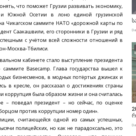
онять, что поможет Грузии развивать экономику,
 и Южной Осетии в лоно единой грузинской
ს
 на Чикагском саммите НАТО «дорожной карты по
Da
идент Саакашвили, его сторонники в Грузии и ряд
успешным с учётом всей сложности отношений в
он-Москва-Тбилиси.
альном кабинете стало выступление президента
 саммите Basecamp. Глава государства вышел к
одых бизнесменов, в модных потёртых джинсах и
ь в кресле, он рассказал о достижениях страны
ии коррупция была образом жизни и она считалась
е – поведал президент – но сейчас, по оценке
2
ла борцом против коррупции номер один».
რ
ии, считающейся одной из самых успешных,
Da
ысячи полицейских, но как не парадоксально, это