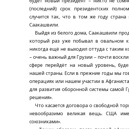
будет новый президент – никто не сомне
(последний) срок президентских полн
случится так, что в том же году стран
Саакашвили.
Выйдя из белого дома, Саакашвили прод
который раз уже побывал в овальном к
никогда ещё не выходил оттуда с таким 
– очень важный для Грузии – почти воскли
сфере перейдёт на новый уровень, буд
нашей страны. Если в прежние годы мы г
операциях или нашем участии в Афганиста
для развития оборонной системы самой Г
решения».
Что касается договора о свободной торг
невообразимо великая вещь. СЩА им
союзниками».