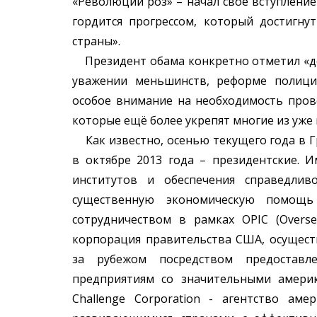
«Революции роз» – начал своё вступление
гордится прогрессом, который достигну
страны».
Президент обама конкретно отметил «до
уважении меньшинств, реформе полици
особое внимание на необходимость пров
которые ещё более укрепят многие из уже
Как известно, осенью текущего года в Г
в октябре 2013 года – президентские. 
институтов и обеспечения справедлив
существенную экономическую помощ
сотрудничеством в рамках OPIC (Oversea
корпорация правительства США, осущес
за рубежом посредством предоставле
предприятиям со значительными америк
Challenge Corporation - агентство аме