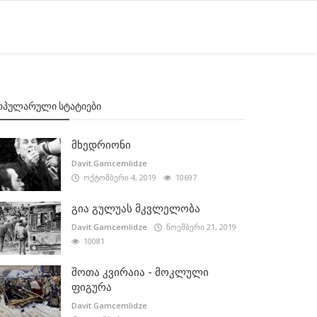
ᲝᲞᲣᲚᲐᲠᲣᲚᲘ ᲡᲢᲐᲢᲘᲔᲑᲘ
მხედრიონი
Davit.Gamcemlidze
ოქტომბერი 4, 2019
10697
გია გულუას მკვლელობა
Davit.Gamcemlidze
ნოემბერი 21, 2019
10081
შოთა კვირაია - მოკლული
ფიგურა
Davit.Gamcemlidze