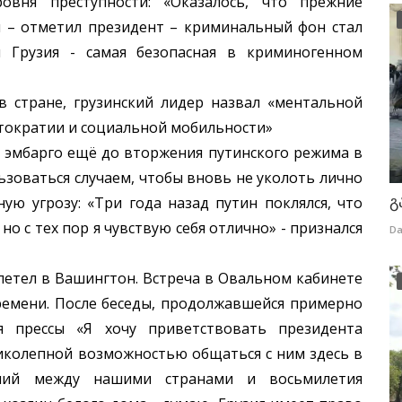
вня преступности: «Оказалось, что прежние
 – отметил президент – криминальный фон стал
я Грузия - самая безопасная в криминогенном
стране, грузинский лидер назвал «ментальной
тократии и социальной мобильности»
эмбарго ещё до вторжения путинского режима в
льзоваться случаем, чтобы вновь не уколоть лично
გ
ую угрозу: «Три года назад путин поклялся, что
но с тех пор я чувствую себя отлично» - признался
Da
тел в Вашингтон. Встреча в Овальном кабинете
времени. После беседы, продолжавшейся примерно
ля прессы «Я хочу приветствовать президента
иколепной возможностью общаться с ним здесь в
ений между нашими странами и восьмилетия