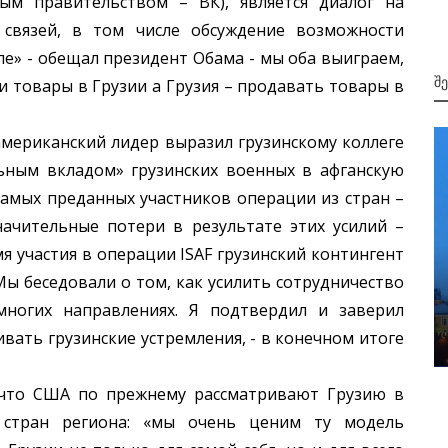
ым правительством – ВК), является диалог на
 связей, в том числе обсуждение возможности
е» - обещал президент Обама - мы оба выиграем,
Შ
 товары в Грузии а Грузия – продавать товары в
мериканский лидер выразил грузинскому коллеге
ьным вкладом» грузинских военных в афганскую
самых преданных участников операции из стран –
ачительные потери в результате этих усилий –
мя участия в операции ISAF грузинский контингент
საერთაშორისო მიმოხილვა
Мы беседовали о том, как усилить сотрудничество
საერთაშორისო მიმოხილვა. 27
ногих направлениях. Я подтвердил и заверил
ში
ნოემბერი. 2024 წელი
ать грузинские устремления, - в конечном итоге
то США по прежнему рассматривают Грузию в
 стран региона: «мы очень ценим ту модель