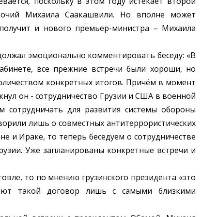
вается, поскольку в этом году истекает второй
омочий Михаила Саакашвили. Но вполне может
а получит и нового премьер-министра – Михаила
олжал эмоционально комментировать беседу: «В
абинете, все прежние встречи были хороши, но
количеством конкретных итогов. Причём в момент
кнул он - сотрудничество Грузии и США в военной
ем сотрудничать для развития системы обороны
оворили лишь о совместных антитеррористических
не и Ираке, то теперь беседуем о сотрудничестве
рузии. Уже запланированы конкретные встречи и
овле, то по мнению грузинского президента «это
еют такой договор лишь с самыми близкими