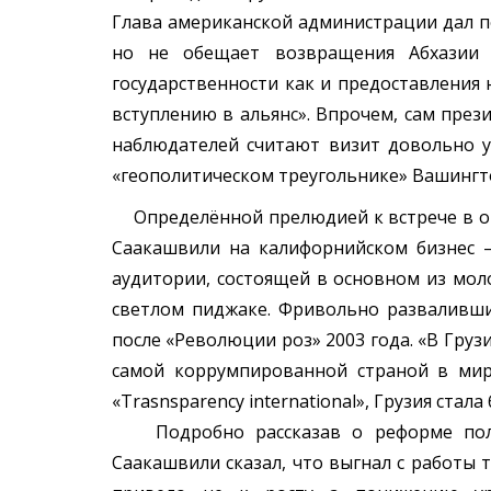
Глава американской администрации дал п
но не обещает возвращения Абхазии
государственности как и предоставления
вступлению в альянс». Впрочем, сам през
наблюдателей считают визит довольно 
«геополитическом треугольнике» Вашингт
Определённой прелюдией к встрече в ов
Саакашвили на калифорнийском бизнес –
аудитории, состоящей в основном из мол
светлом пиджаке. Фривольно развалившис
после «Революции роз» 2003 года. «В Груз
самой коррумпированной страной в мир
«Trasnsparency international», Грузия ста
Подробно рассказав о реформе полиц
Саакашвили сказал, что выгнал с работы т