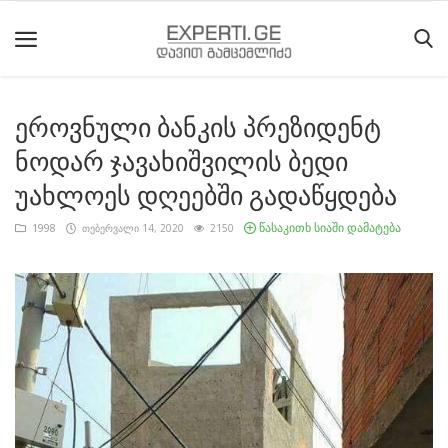
ეროვნული ბანკის პრეზიდენტ
მთავარი
ნოდარ ჯავახიშვილის ბედი
მიმდინარე
უახლოეს დღეებში გადაწყდება
მოვლენები
წასაკითხ სიაში დამატება
1998
თებერვალი 14, 2020
2150
საიტის
შესახებ
ეროვნული
მოძრაობის
ისტორია
სტატიები