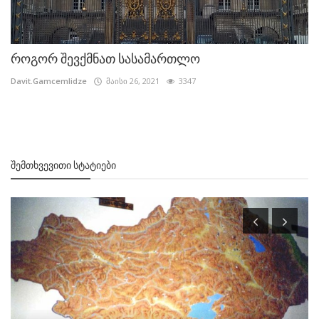
როგორ შევქმნათ სასამართლო
Davit.Gamcemlidze
მაისი 26, 2021
3347
ᲨᲔᲛᲗᲮᲕᲔᲕᲘᲗᲘ ᲡᲢᲐᲢᲘᲔᲑᲘ