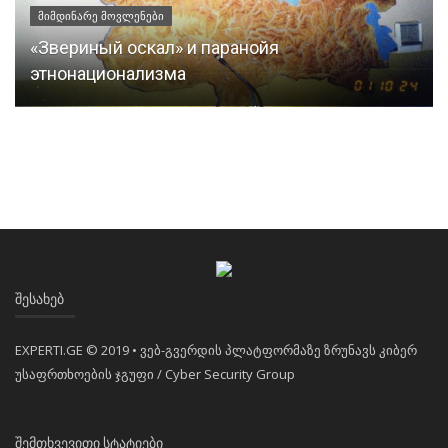
მიმდინარე მოვლენები
«Звериный оскал» и паранойя
этнонационализма
ᲨᲔᲡᲐᲮᲔᲑ
EXPERTI.GE © 2019 • ვებ-გვერდის პლატფორმაზე ზრუნავს კიბერ
უსაფრთხოების ჯგუფი / Cyber Security Group
ᲨᲔᲛᲗᲮᲕᲔᲕᲘᲗᲘ ᲡᲢᲐᲢᲘᲔᲑᲘ