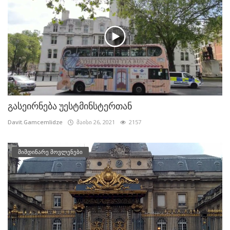
გასეირნება უესტმინსტერთან
Davit.Gamcemlidze
მაისი 26, 2021
2157
მიმდინარე მოვლენები