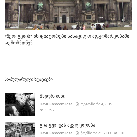
«შერიგების» ინიციატორები სასაცილო მდგომარეობაში
აღმოჩნდნენ
ᲞᲝᲞᲣᲚᲐᲠᲣᲚᲘ ᲡᲢᲐᲢᲘᲔᲑᲘ
მხედრიონი
Davit.Gamcemlidze
ოქტომბერი 4, 2019
10697
გია გულუას მკვლელობა
Davit.Gamcemlidze
ნოემბერი 21, 2019
10081