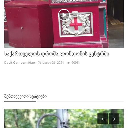
საქართველოს დროშა ლონდონის ცენტრში
Davit.Gamcemlidze
მაისი 26, 2021
2095
ᲨᲔᲛᲗᲮᲕᲔᲕᲘᲗᲘ ᲡᲢᲐᲢᲘᲔᲑᲘ