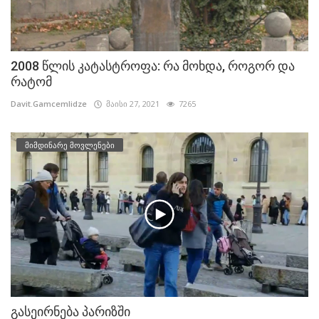
2008 წლის კატასტროფა: რა მოხდა, როგორ და
რატომ
Davit.Gamcemlidze
მაისი 27, 2021
7265
მიმდინარე მოვლენები
გასეირნება პარიზში