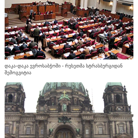
დაკა-დაკა ევროსაბჭოში - რუსეთმა სტრასბურგიდან
შემოგვიტია