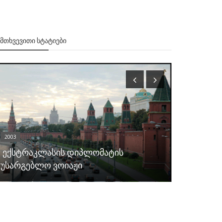
ᲔᲛᲗᲮᲕᲔᲕᲘᲗᲘ ᲡᲢᲐᲢᲘᲔᲑᲘ
2003
1997
ექსტრაკლასის დიპლომატის
ნავთობსად
უსარგებლო ვოიაჟი
გადაუხვი