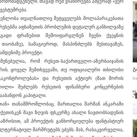
არმომადგენელი. თავად რემ ვიახირევმა ამჯერად «ვერ
ვესტუმრება.
ენლობა თვალნათლივ მეტყველებს მოლაპარაკებათა
 რუსებმა აფხაზეთის პრობლემის დეტალურ განხილვაზე
გადი ფრაზებით შემოიფარგლნენ ჩვენი ქვეყნის
აობაზე), სამაგიეროდ, მასპინძლებს შესთავაზეს,
მდენიმე პროექტი.
ბულია, რომ რუსეთ-საქართველო-აზერბაიჯანის
გ
რის. ყოველ შემთხვევაში, თუ ოფიციალური თბილისი
გაკონტროლებას» და რუსეთის აქტიურ (მათ შორის
Da
ოილი» შეძლებს რუსეთის ფინანსური კონცერნების
დააბანდონ კაპიტალი.
ან» თანამშრომლობაც. მართალია შარშან ანკარაში
ქეთისკენ შავი ზღვის ფსკერზე ახალი ნავთობსადენის
საზრისით, ამ პროექტის განხორციელება ფანტასტიურ
 ალტერნატიულ მარშრუტებს ეძებს. მას, რასაკვირველია,