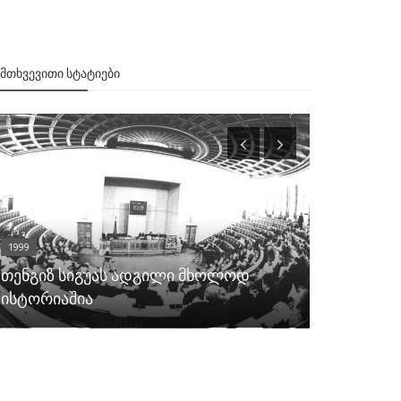
ᲔᲛᲗᲮᲕᲔᲕᲘᲗᲘ ᲡᲢᲐᲢᲘᲔᲑᲘ
1999
1999
„მეცხრე ბ
თენგიზ სიგუას ადგილი მხოლოდ
სქოულის თ
ისტორიაშია
დაატეხა;..