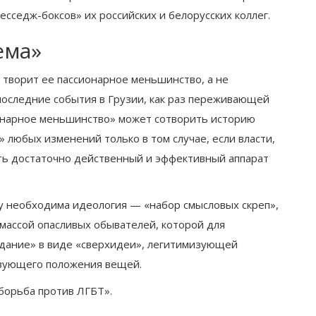
есседж-боксов» их российских и белорусских коллег.
ема»
 творит ее пассионарное меньшинство, а не
последние события в Грузии, как раз переживающей
онарное меньшинство» может сотворить историю
 любых изменений только в том случае, если власти,
ать достаточно действенный и эффективный аппарат
му необходима идеология — «набор смысловых скреп»,
массой опасливых обывателей, которой для
дание» в виде «сверхидеи», легитимизующей
твующего положения вещей.
«борьба против ЛГБТ».