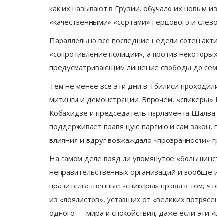
как их называют в Грузии, обучало их новым
«качественными» «сортами» перцового и слезо
Параллельно все последние недели сотен акти
«сопротивление полиции», а против некоторых
предусматривающим лишение свободы до семи
Тем не менее все эти дни в Тбилиси проходи
митинги и демонстрации. Впрочем, «спикеры»
Кобахидзе и председатель парламента Шалва 
поддерживает правящую партию и сам закон, п
1995
влияния и вдруг возжаждало «прозрачности» г
რატომ უთმობს საქართველო რ
На самом деле вряд ли упомянутое «большинс
ით იჭერენ
სამხედრო ბაზებს?!
неправительственных организаций и вообще и
правительственные «спикеры» правы в том, чт
из «лоялистов», уставших от «великих потря
одного — мира и спокойствия, даже если эти «