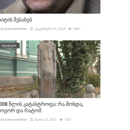
აიტის შესახებ
vit.Gamcemlidze
დეკემბერი 31, 2024
3683
სტატიები
008 წლის კატასტროფა: რა მოხდა,
ოგორ და რატომ
vit.Gamcemlidze
მაისი 27, 2021
7267