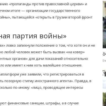
анию «пропаганды против православной церкви» и
нечном итоге — организации государственного
войны», пытающейся «открыть в Грузии второй фронт
ная партия войны»
ах» ловко запихнули положение о том, что хотя он и не
но любой человек может быть вызван «на ковер»
გ
ентных органов» для дачи показаний относительно
Da
ело или имеет к ним хоть малейшее отношение.
аплатформ уже заявили, что регистрироваться в
ть позорную стигму иностранного агента». Правда, в
сколько по-иному: «лицо, проводящее интересы
дуют финансовые санкции, штрафы, а в случае