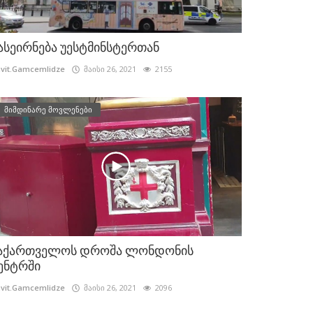
ასეირნება უესტმინსტერთან
vit.Gamcemlidze
მაისი 26, 2021
2155
მიმდინარე მოვლენები
აქართველოს დროშა ლონდონის
ენტრში
vit.Gamcemlidze
მაისი 26, 2021
2096