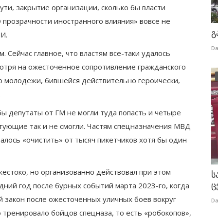
сути, закрытие организации, сколько бы власти
 прозрачности иностранного влияния» вовсе не
გ
И.
Da
. Сейчас главное, что властям все-таки удалось
мотря на ожесточенное сопротивление гражданского
о молодежи, бившейся действительно героически,
.
бы депутаты от ГМ не могли туда попасть и четыре
стующие так и не смогли. Частям спецназначения МВД
алось «очистить» от тысяч пикетчиков хотя бы один
жестоко, но организованно действовал при этом
ს
ც
дний год после бурных событий марта 2023-го, когда
й закон после ожесточенных уличных боев вокруг
Da
 тренировало бойцов спецназа, то есть «робокопов»,