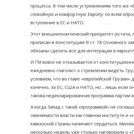
процесса. В том числе устремлениям того же 
спокойную и комфортную Европу: по всем опр
вступление в ЕС и НАТО.
Этот внешнеполитический приоритет (кстати, 
прописан в Конституции! В ст. 78 Основного за
обязаны сделать все для интеграции в евроат
И ГМ вовсе не отказывается от конституционн
ежедневно глаголют о стремлении видеть Гру
условием, что во главе «европейской Грузии» 
конечно, за ЕС, США и НАТО, но… лишь если о
такова недекларированная программа партии
А когда Запад с такой «программой» не соглаш
сменяемости власти как главном институте и 
кавказской страны начинают сердиться. Милл
несколько недель уже столько наговорили о «