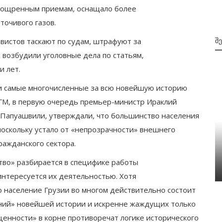
 изощренным приемам, оснащало более
точивого газов.
вистов таскают по судам, штрафуют за
Შ
 возбудили уголовные дела по статьям,
 лет.
ли самые многочисленные за всю новейшую историю
 ГМ, в первую очередь премьер-министр Ираклий
Папуашвили, утверждали, что большинство населения
оскольку устало от «непрозрачности» внешнего
ражданского сектора.
მიმდინარე მოვლენები
უსეთს
тво» разбирается в специфике работы
ვინ გაიმარჯვებს ამერიკაში?
нтересуется их деятельностью. Хотя
о население Грузии во многом действительно состоит
сений» новейшей истории и искренне жаждущих только
ценности» в корне противоречат логике исторического