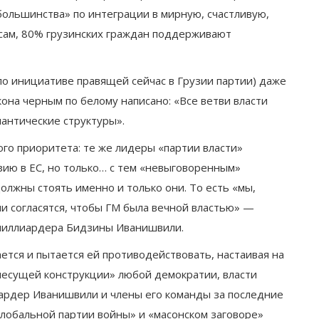
«большинства» по интеграции в мирную, счастливую,
осам, 80% грузинских граждан поддерживают
по инициативе правящей сейчас в Грузии партии) даже
кона черным по белому написано: «Все ветви власти
лантические структуры».
ого приоритета: те же лидеры «партии власти»
зию в ЕС, но только… с тем «невыговоренным»
должны стоять именно и только они. То есть «мы,
ни согласятся, чтобы ГМ была вечной властью» —
 миллиардера Бидзины Иванишвили.
ается и пытается ей противодействовать, настаивая на
«несущей конструкции» любой демократии, власти
иардер Иванишвили и члены его команды за последние
Глобальной партии войны» и «масонском заговоре»