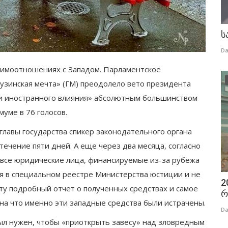
ს
Da
заимоотношениях с Западом. Парламентское
узинская мечта» (ГМ) преодолело вето президента
ти иностранного влияния» абсолютным большинством
муме в 76 голосов.
главы государства спикер законодательного органа
ечение пяти дней. А еще через два месяца, согласно
, все юридические лица, финансируемые из-за рубежа
я в специальном реестре Министерства юстиции и не
2
ту подробный отчет о полученных средствах и самое
რ
 на что именно эти западные средства были истрачены.
Da
 был нужен, чтобы «приоткрыть завесу» над зловредным