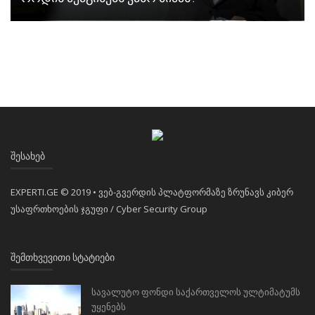
ᲨᲔᲡᲐᲮᲔᲑ
EXPERTI.GE © 2019 • ვებ-გვერდის პლატფორმაზე ზრუნავს კიბერ
უსაფრთხოების ჯგუფი / Cyber Security Group
ᲨᲔᲛᲗᲮᲕᲔᲕᲘᲗᲘ ᲡᲢᲐᲢᲘᲔᲑᲘ
სავალუტო ფონდი საქართველოს ულტიმატუმს
უყენებს