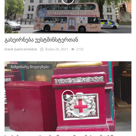
გასეირნება უესტმინსტერთან
Davit.Gamcemlidze
მაისი 26, 2021
2155
მიმდინარე მოვლენები