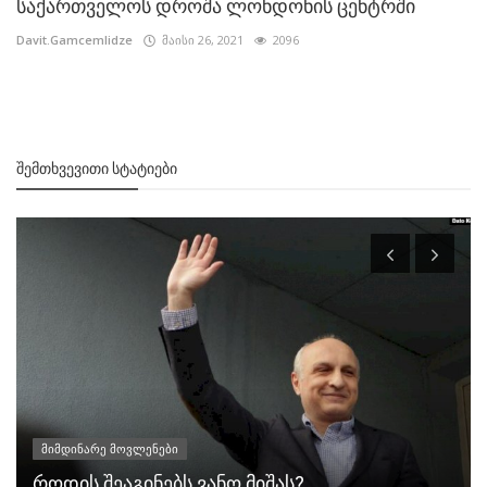
საქართველოს დროშა ლონდონის ცენტრში
Davit.Gamcemlidze
მაისი 26, 2021
2096
ᲨᲔᲛᲗᲮᲕᲔᲕᲘᲗᲘ ᲡᲢᲐᲢᲘᲔᲑᲘ
მიმდინარე მოვლენები
როდის შეაგინებს ვანო მიშას?