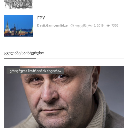
ГРУ
Davit.Gamcemlidze
დეკემბერი 6, 2019
7355
ᲧᲕᲔᲚᲐᲖᲔ ᲡᲐᲘᲜᲢᲔᲠᲔᲡᲝ
ეროვნული მოძრაობის ისტორია