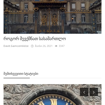
როგორ შევქმნათ სასამართლო
Davit.Gamcemlidze
მაისი 26, 2021
3347
ᲨᲔᲛᲗᲮᲕᲔᲕᲘᲗᲘ ᲡᲢᲐᲢᲘᲔᲑᲘ