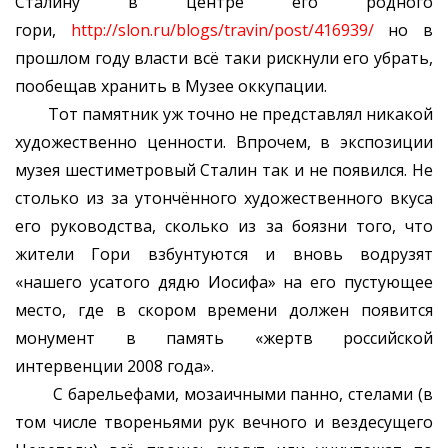
Сталину в центре его родного
гори,
http://slon.ru/blogs/travin/post/416939/
но в
прошлом году власти всё таки рискнули его убрать,
пообещав хранить в Музее оккупации.
Тот памятник уж точно не представлял никакой
художественно ценности. Впрочем, в экспозиции
музея шестиметровый Сталин так и не появился. Не
столько из за утончённого художественного вкуса
его руководства, сколько из за боязни того, что
жители Гори взбунтуются и вновь водрузят
«нашего усатого дядю Иосифа» на его пустующее
место, где в скором времени должен появится
монумент в память «жертв российской
интервенции 2008 года».
С барельефами, мозаичными панно, стелами (в
том числе твореньями рук вечного и вездесущего