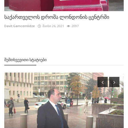
საქართველოს დროშა ლონდონის ცენტრში
Davit.Gamcemlidze
მაისი 26, 2021
2097
ᲨᲔᲛᲗᲮᲕᲔᲕᲘᲗᲘ ᲡᲢᲐᲢᲘᲔᲑᲘ