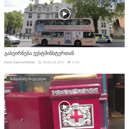
გასეირნება უესტმინსტერთან
Davit.Gamcemlidze
მაისი 26, 2021
2155
მიმდინარე მოვლენები