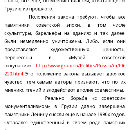
союза, всё ещё, по мнению властей, «хватающего»
Грузию из прошлого.
Положения закона требуют, чтобы все
памятники советской эпохи, в том числе
скульптуры, барельефы на зданиях и так далее,
были немедленно уничтожены. Либо, если они
представляют художественную ценность,
перенесены в «Музей советской
оккупации».
http://www.grani.ru/Politics/Russia/m.106
220.html
Это положение закона вызывает двоякое
чувство: тем самым авторы признают, что по их
мнению, «гений и злодейство» вполне совместимы.
Реально, борьба «с советским
монументализмом» в Грузии давно завершена:
памятники Ленину снесли ещё в начале 1990х годов.
Оставался единственный в своём роде памятник