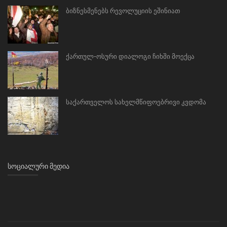
ბიზნესმენებს რევოლუციის ეშინიათ
ქართულ-ოსური დიალოგი ჩიხში მოექცა
საქართველოს სახელმწიფოებრივი კვდომა
ᲡᲝᲪᲘᲐᲚᲣᲠᲘ ᲛᲔᲓᲘᲐ