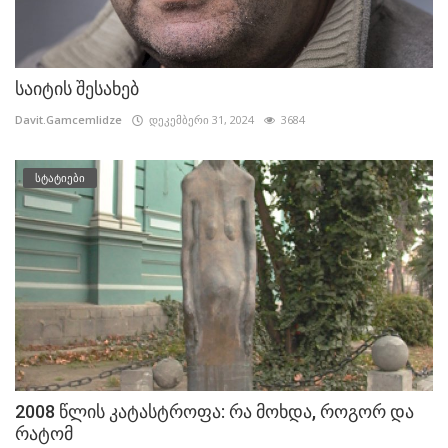
საიტის შესახებ
Davit.Gamcemlidze
დეკემბერი 31, 2024
3684
სტატიები
2008 წლის კატასტროფა: რა მოხდა, როგორ და
რატომ