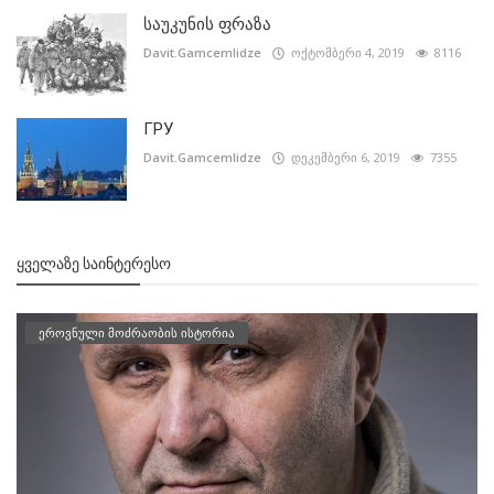
საუკუნის ფრაზა
Davit.Gamcemlidze
ოქტომბერი 4, 2019
8116
ГРУ
Davit.Gamcemlidze
დეკემბერი 6, 2019
7355
ᲧᲕᲔᲚᲐᲖᲔ ᲡᲐᲘᲜᲢᲔᲠᲔᲡᲝ
ეროვნული მოძრაობის ისტორია