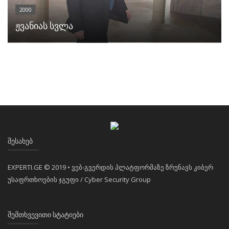
2000
ჟვანიას სვლა
ᲨᲔᲡᲐᲮᲔᲑ
EXPERTI.GE © 2019 • ვებ-გვერდის პლატფორმაზე ზრუნავს კიბერ
უსაფრთხოების ჯგუფი / Cyber Security Group
ᲨᲔᲛᲗᲮᲕᲔᲕᲘᲗᲘ ᲡᲢᲐᲢᲘᲔᲑᲘ