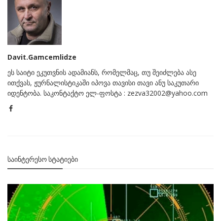
Davit.Gamcemlidze
ეს საიტი ეკუთვნის ადამიანს, რომელმაც, თუ შეიძლება ასე
ითქვას, ჟურნალისტიკაში იპოვა თავისი თავი ანუ საკუთარი
იდენტობა. საკონტაქტო ელ-ფოსტა : zezva32002@yahoo.com
ᲡᲐᲘᲜᲢᲔᲠᲔᲡᲝ ᲡᲢᲐᲢᲘᲔᲑᲘ