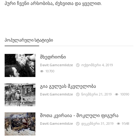
პური ჩვენი არსობისა, ძეხვითა და ყველით.
ᲞᲝᲞᲣᲚᲐᲠᲣᲚᲘ ᲡᲢᲐᲢᲘᲔᲑᲘ
მხედრიონი
Davit.Gamcemlidze
ოქტომბერი 4, 2019
10700
გია გულუას მკვლელობა
Davit.Gamcemlidze
ნოემბერი 21, 2019
10090
შოთა კვირაია - მოკლული ფიგურა
Davit.Gamcemlidze
დეკემბერი 31, 2019
9548