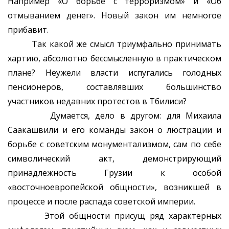
Например «О борьбе с терроризмом» и «Об
отмыванием денег». Новый закон им немногое
прибавит.
Так какой же смысл триумфально принимать
хартию, абсолютно бессмысленную в практическом
плане? Неужели власти испугались голодных
пенсионеров, составлявших большинство
участников недавних протестов в Тбилиси?
Думается, дело в другом: для Михаила
Саакашвили и его команды закон о люстрации и
борьбе с советским монументализмом, сам по себе
символический акт, демонстрирующий
принадлежность Грузии к особой
«восточноевропейской общности», возникшей в
процессе и после распада советской империи.
Этой общности присущ ряд характерных