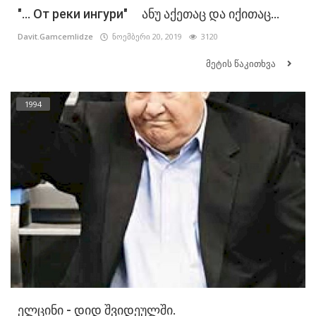
"… От реки ингури" ანუ აქეთაც და იქითაც...
Davit.Gamcemlidze
ნოემბერი 20, 2019
3120
მეტის წაკითხვა
1994
ელცინი - დიდ შვიდეულში.