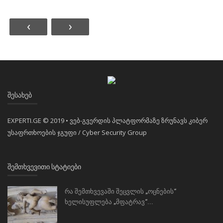
‹
›
ᲨᲔᲡᲐᲮᲔᲑ
EXPERTI.GE © 2019 • ვებ-გვერდის პლატფორმაზე ზრუნავს კიბერ
უსაფრთხოების ჯგუფი / Cyber Security Group
ᲨᲔᲛᲗᲮᲕᲔᲕᲘᲗᲘ ᲡᲢᲐᲢᲘᲔᲑᲘ
რა შემთხვევაში შეცვლის „ოცნების“
ხელისუფლება „მფატრავ“...