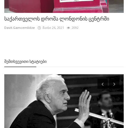
საქართველოს დროშა ლონდონის ცენტრში
Davit.Gamcemlidze
მაისი 26, 2021
2092
ᲨᲔᲛᲗᲮᲕᲔᲕᲘᲗᲘ ᲡᲢᲐᲢᲘᲔᲑᲘ