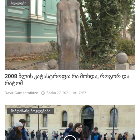
სტატიები
2008 წლის კატასტროფა: რა მოხდა, როგორ და
რატომ
Davit.Gamcemlidze
მაისი 27, 2021
7267
მიმდინარე მოვლენები