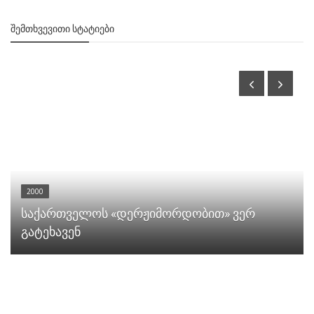
ᲨᲔᲛᲗᲮᲕᲔᲕᲘᲗᲘ ᲡᲢᲐᲢᲘᲔᲑᲘ
2000
საქართველოს «დერჟიმორდობით» ვერ
გატეხავენ