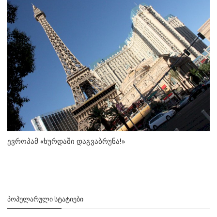
ევროპამ «ხურდაში დაგვაბრუნა!»
ᲞᲝᲞᲣᲚᲐᲠᲣᲚᲘ ᲡᲢᲐᲢᲘᲔᲑᲘ