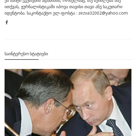
ეს საიტი ეკუთვნის ადამიანს, რომელმაც, თუ შეიძლება ასე
ითქვას, ჟურნალისტიკაში იპოვა თავისი თავი ანუ საკუთარი
იდენტობა. საკონტაქტო ელ-ფოსტა : zezva32002@yahoo.com
ᲡᲐᲘᲜᲢᲔᲠᲔᲡᲝ ᲡᲢᲐᲢᲘᲔᲑᲘ