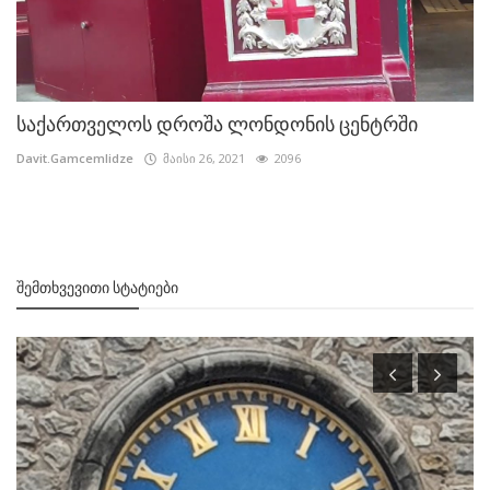
საქართველოს დროშა ლონდონის ცენტრში
Davit.Gamcemlidze
მაისი 26, 2021
2096
ᲨᲔᲛᲗᲮᲕᲔᲕᲘᲗᲘ ᲡᲢᲐᲢᲘᲔᲑᲘ