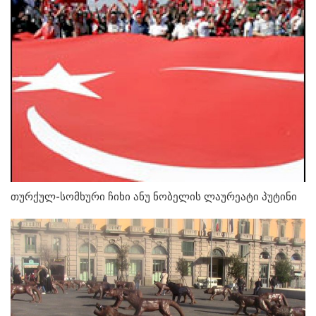
თურქულ-სომხური ჩიხი ანუ ნობელის ლაურეატი პუტინი