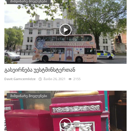
მიმდინარე მოვლენები
გასეირნება უესტმინსტერთან
Davit.Gamcemlidze
მაისი 26, 2021
2155
მიმდინარე მოვლენები