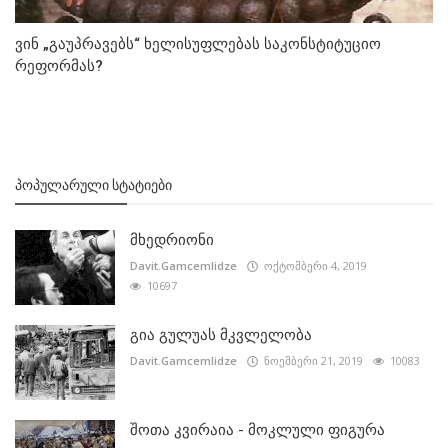
ვინ „გაუპრავებს“ ხელისუფლებას საკონსტიტუციო
რეფორმას?
ᲞᲝᲞᲣᲚᲐᲠᲣᲚᲘ ᲡᲢᲐᲢᲘᲔᲑᲘ
მხედრიონი
Davit.Gamcemlidze
ოქტომბერი 4, 2019
10697
გია გულუას მკვლელობა
Davit.Gamcemlidze
ნოემბერი 21, 2019
10083
შოთა კვირაია - მოკლული ფიგურა