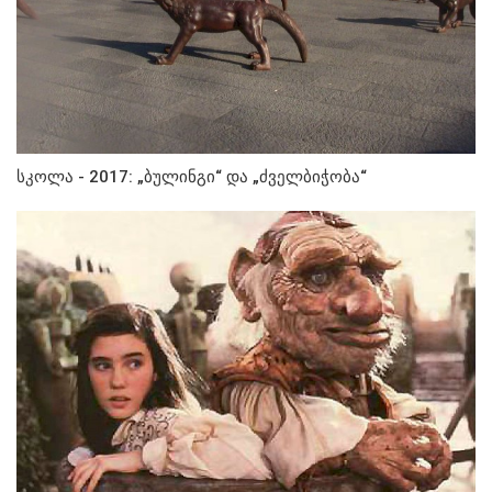
სკოლა - 2017: „ბულინგი“ და „ძველბიჭობა“