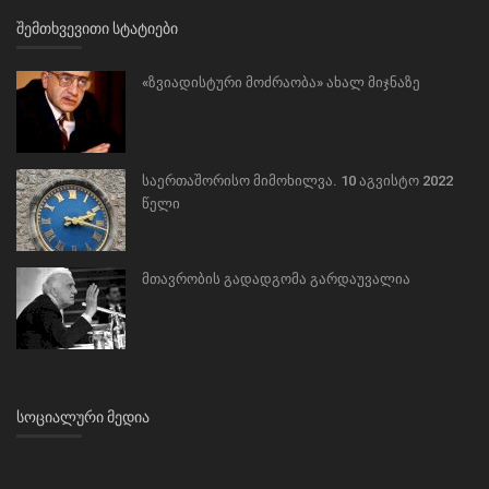
ᲨᲔᲛᲗᲮᲕᲔᲕᲘᲗᲘ ᲡᲢᲐᲢᲘᲔᲑᲘ
«ზვიადისტური მოძრაობა» ახალ მიჯნაზე
საერთაშორისო მიმოხილვა. 10 აგვისტო 2022
წელი
მთავრობის გადადგომა გარდაუვალია
ᲡᲝᲪᲘᲐᲚᲣᲠᲘ ᲛᲔᲓᲘᲐ