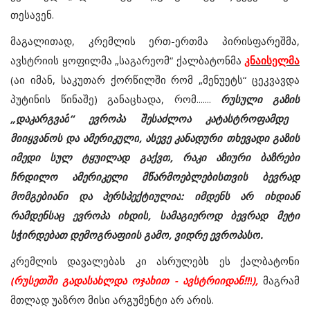
თესავენ
.
მაგალითად
,
კრემლის
ერთ
-
ერთმა
პირისფარეშმა
,
ავსტრიის
ყოფილმა
„
საგარეომ
“
ქალბატონმა
კნაისელმა
(
აი
იმან
,
საკუთარ
ქორწილში
რომ
„
მენუეტს
“
ცეკვავდა
პუტინის
წინაშე
)
განაცხადა
,
რომ.......
რუსული
გაზის
„
დაკარგვამ
“
ევროპა
შესაძლოა
კატასტროფამდე
მიიყვანოს
და
ამერიკული
,
ასევე
კანადური
თხევადი
გაზის
იმედი
სულ
ტყუილად
გაქვთ
,
რაკი
აზიური
ბაზრები
ჩრდილო
ამერიკელი
მწარმოებლებისთვის
ბევრად
მომგებიანი
და
პერსპექტიულია
:
იმდენს
არ
იხდიან
რამდენსაც
ევროპა
იხდის
,
სამაგიეროდ
ბევრად
მეტი
სჭირდებათ
დემოგრაფიის
გამო
,
ვიდრე
ევროპასო
.
კრემლის
დავალებას
კი
ასრულებს
ეს
ქალბატონი
(
რუსეთში
გადასახლდა
ოჯახით - ავსტრიიდან!!!
),
მაგრამ
მთლად
უაზრო
მისი
არგუმენტი
არ
არის
.