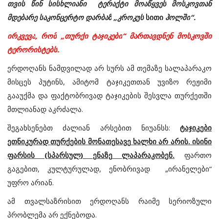
თვის
წინ
სისხლიანი
ტერაქტი
მოაწყვეს
მოსკოვთან
მდებარე
საკონცერტო
დარბაზ
„
კროკუს
სითი
ჰოლში
“.
ირკვევა
,
რომ
„
თურქი
ტაჯიკები
“
მართავდნენ
მოსკოვში
ტერორისტებს
.
ერდოღანს
ნამდვილად
არ
სურს
ამ
თემაზე
სალაპარაკო
მისცეს
პუტინს
,
ამიტომ
ტაჯიკეთთან
უვიზო
რეჟიმი
გააუქმა
და
ფაქტობრივად
ტაჯიკების
შესვლა
თურქეთში
მთლიანად
აკრძალა
.
შეგახსენებთ
ძალიან
არსებით
ნიუანსს
:
ტაჯიკები
ეთნიკურად
თურქების
მონათესავე
ხალხი
არ
არის
.
ისინი
ფარსის
(
სპარსულ
)
ენაზე
ლაპარაკობენ
.
ფართო
გაგებით, კულტურულად, ენობრივად „ირანელები“
უფრო არიან.
ამ
თვალსაზრისით
ერდოღანს
რაიმე
სერიოზული
პრობლემა
არ
ექნებოდა
.