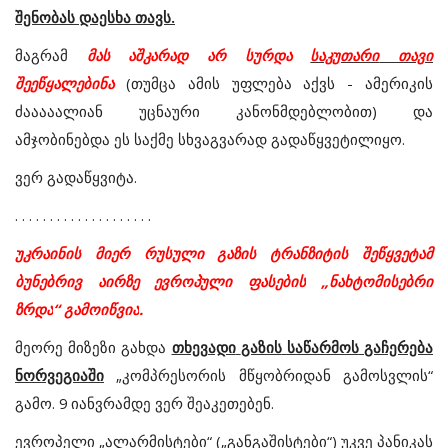
შენობას
დაესხა
თავს
.
მაგრამ
მას
აშკარად
არ
სურდა
საკუთარი
თავი
შეეწყალებინა
(
თუმცა
ამის
უფლება
აქვს
-
ამერიკის
ძააააალიან
უცნაური
კანონმდებლობით
)
და
ამჯობინებდა
ეს
საქმე
სხვაგვარად
გადაწყვეტილიყო
.
ვერ გადაწყვიტა.
. . . . . . . . . . . . . . . . . . . .
უკრაინის
მიერ
რუსული
გაზის
ტრანზიტის
შეწყვეტამ
ბუნებრივ
აირზე
ევროპული
ფასების
„
ნახტომისებრი
ზრდა
“
გამოიწვია
.
მეორე
მიზეზი
გახდა
თხევადი
გაზის
საწარმოს
გაჩერება
ნორვეგიაში
„
კომპრესორის
მწყობრიდან
გამოსვლის
“
გამო
. 9
იანვრამდე
ვერ
შეაკეთებენ
.
ევროპელი
„
ალარმისტები“ („განგაშისტები“)
უკვე
პანიკას