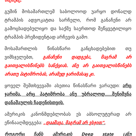
გუშინ
მოსამართლემ
საბოლოოდ
უარყო
დონალდ
ტრამპის
ადვოკატთა
სარჩელი
,
რომ
განაჩენი
არ
გამოცხადებულიყო
და
საქმე
საერთოდ
შეწყვეტილიყო
ტრამპის
პრეზიდენტად
არჩევის
გამო
.
მოსამართლის
წინასწარი
განცხადებებით
თუ
ვიმსჯელებთ
,
განაჩენი
დადგება
,
მაგრამ
არ
გაითვალისწინებს
სანქციას
.
ანუ
არ
გაითვალისწინებს
არათუ
პატიმრობას
,
არამედ
ჯარიმასაც
კი
.
ყოველ
შემთხვევაში
ასეთია
წინასწარი
ვარაუდი
:
არც
ჯარიმა
,
არც
პატიმრობა
ანუ
უბრალოდ
......
შენიშვნა
დანაშაულის
ჩადენისთვის
.
ამერიკის
კანონმდებლობას
ეს
აბსოლუტურად
არ
ეწინააღმდეგება
:
„
დააშავა
,
მაგრამ
არ
ვსჯით
“.
როგორც
ჩანს
ამერიკის
Deep state (
ანუ