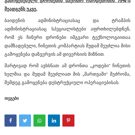
გამოყენებული
დრონების
საერთო
რაოდენობის
75%-
ს
შეადგენს
უკვე
.
ბაიდენის
ადმინისტრაციასაც
და
ტრამპის
ადმინისტრაციასაც
სპეციალისტები
აფრთხილებდნენ
,
რომ
ეს
ჩინური
დრონები
იმგვარი
ტექნოლოგიითაა
დამზადებული
,
ჩინეთის
კომპარტიას
მუდამ
შეუძლია
მისი
გამოყენება
დაზვერვის
ამ დივერსიის
მიზნით
.
მარტივად
რომ
ავხსნათ
:
ამ
დრონთა
„
კოდები
“
ჩინეთის
ხელშია
და
მუდამ
შეუძლიათ
მის
„
მართვაში
“
შეძრომა
,
შემდეგ
გამოყენება
დესტრუქციული
ოპერაციებისას
.
თეგები