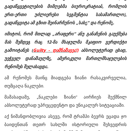
გადაწყვეტილების
მიმღებმა
ბიუროკრატიამ
,
რომლის
ერთ
-
ერთი
უძლიერესი
სეგმენტია
სასამართლო)
,
გადაწყვიტა
ამ
გზით
შეინარჩუნოს
„
სახე
“
და
რენომე
.
იმიტომ
,
რომ
მთლად
„
არაფერი
“
ანუ
განაჩენის
გაუქმება
მას
შემდეგ
რაც
12-
მა
მსაჯულმა
მკაფიო
ვერდიქტი
გამოიტანეს
(
Guilty -
დამნაშავეა
!)
აბსოლუტურად
ცხად
,
უეჭველ
დანაშაულზე
,
ამერიკული
მართლმსაჯულების
რენომეს
შელახავდა
.
ამ
რენომეს
მაინც
მიადგება
ზიანი
რასაკვირველია
,
თუმცაღა
ნაკლები
.
მაშასადამე, „
ნაკლები
ზიანი
“
აირჩიეს
შექმნილ
აბსოლუტურად
უპრეცედენტო
და
უნიკალურ
სიტუაციაში
.
აქ
ნიშანდობლივია
ასევე
,
რომ
ტრამპი
ბევრს
ეცადა
ჯო
ბაიდენთან
თეთრ
სახლში
ისტორიული
შეხვედრის