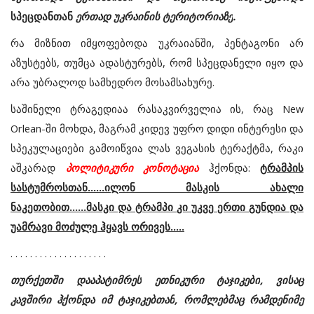
სპეცდანთან
ერთად
უკრაინის
ტერიტორიაზე
.
რა
მიზნით იმყოფებოდა უკრაიანში
,
პენტაგონი
არ
აზუსტებს
,
თუმცა
ადასტურებს
,
რომ
სპეცდანელი
იყო
და
არა
უბრალოდ
სამხედრო
მოსამსახურე
.
საშინელი
ტრაგედიაა
რასაკვირველია
ის
,
რაც
New
Orlean-
ში
მოხდა
,
მაგრამ
კიდევ
უფრო
დიდი
ინტერესი
და
სპეკულაციები
გამოიწვია
ლას
ვეგასის
ტერაქტმა
,
რაკი
აშკარად
პოლიტიკური
კონოტაცია
ჰქონდა
:
ტრამპის
სასტუმროსთან
......
ილონ
მასკის
ახალი
ნაკეთობით
......
მასკი
და
ტრამპი
კი
უკვე
ერთი
გუნდია
და
უამრავი
მოძულე
ჰყავს
ორივეს
.....
. . . . . . . . . . . . . . . . . . . .
თურქეთში
დააპატიმრეს
ეთნიკური
ტაჯიკები
,
ვისაც
კავშირი
ჰქონდა
იმ
ტაჯიკებთან
,
რომლებმაც
რამდენიმე