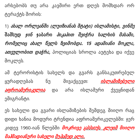
არსებობს
თუ
არა
კავშირი
ერთ
დღეს
მომხდარ
ორ
ტერაქტს
შორის
:
1)
ახალ
ორლეანში
(
ლუიზიანას
შტატი
)
ისლამისტი
,
ვინმე
შამსუდ
ჯინ
ჯაბარი
პიკაპით
შეიჭრა
ხალხის
მასაში
,
რომელიც
ახალ
წელს
ზეიმობდა
. 15
ადამიანი
მოკლა
,
ათეულობით
დაჭრა
,
პოლიციას
სროლა
აუტეხა
და
იქვე
მოკლეს
.
ამ
ტერორისტის
სახელს
და
გვარს
განსაკუთრებულ
ყურადღებას
ნუ
მივაქცევთ
:
ისლამიზებული
აფროამერიკელია
და
არა
ისლამური
ქვეყნიდან
ემიგრანტი
.
ეს
სახელი
და
გვარი
ისლამიზების
შემდეგ
მიიღო
რაც
დიდი
ხანია
მოდური
ტრენდია
აფროამერიკელებში
:
ჯერ
კიდევ
1960-
იან
წლებში
მოკრივე
კასსიუს
კლეიმ
მიიღო
მაჰმადიანური
სახელი
მუჰამედ
ალი
.