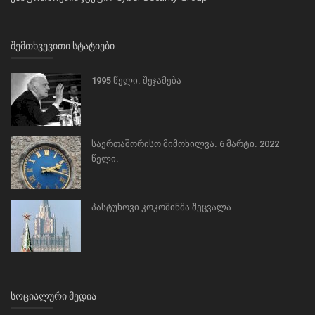
ᲨᲔᲛᲗᲮᲕᲔᲕᲘᲗᲘ ᲡᲢᲐᲢᲘᲔᲑᲘ
1995 წელი. შეჯამება
საერთაშორისო მიმოხილვა. 6 მარტი. 2022
წელი.
პასტუხოვი კოკოშინმა შეცვალა
ᲡᲝᲪᲘᲐᲚᲣᲠᲘ ᲛᲔᲓᲘᲐ