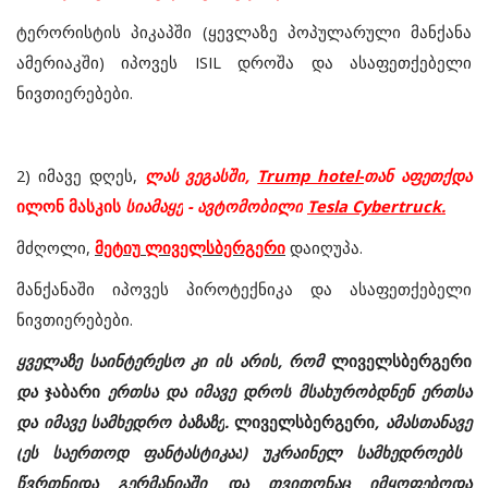
ტერორისტის
პიკაპში
(ყევლაზე პოპულარული მანქანა
ამერიაკში)
იპოვეს
ISIL
დროშა
და
ასაფეთქებელი
ნივთიერებები
.
2)
იმავე
დღეს
,
ლას
ვეგასში
,
Trump hotel-
თან
აფეთქდა
ილონ
მასკის
სიამაყე
-
ავტომობილი
Tesla Cybertruck.
მძღოლი
,
მეტიუ
ლიველსბერგერი
დაიღუპა
.
მანქანაში
იპოვეს
პიროტექნიკა
და
ასაფეთქებელი
ნივთიერებები
.
ყველაზე
საინტერესო
კი
ის
არის
,
რომ
ლიველსბერგერი
და
ჯაბარი
ერთსა
და
იმავე
დროს
მსახურობდნენ
ერთსა
და
იმავე
სამხედრო
ბაზაზე
.
ლიველსბერგერი
,
ამასთანავე
(
ეს
საერთოდ
ფანტასტიკაა
)
უკრაინელ
სამხედროებს
წვრთნიდა
გერმანიაში
და
თვითონაც
იმყოფებოდა