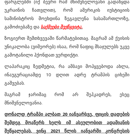
ფარგლებში
(
იქ
ბევრი
რამ
მნიშვნელოვანი
გადაწყდა
უკრაინის
ჩათვლით
),
რომ
ამერიკის
იუსტიციის
სამინისტროს
მოეხდინა
ზეგავლენა
სასამართლოზე
,
გამოძიებაზე
და
საქმეები
შეეწყვიტა
.
ზოგიერთ
შემთხვევაში
წარმატებითაც
.
მაგრამ
ამ
ქეისის
უნიკალობა
(
ვიმეორებ
)
ისაა
,
რომ
ნაფიც
მსაჯულებს
უკვე
გამოტანილი
ჰქონდათ
ვერდიქტი
.
ლაპარაკიც
ზედმეტია
,
რა
ამბავი
მოჰყვებოდა
ახლა
,
ინაუგურაციამდე
10
დღით
ადრე
ტრამპის
ციხეში
გაშვებას
.
მაგრამ
ჯარიმაც
რომ
არ
შეჰკადრეს
,
ესეც
მნიშვნელოვანია
.
დონალდ
ტრამპი
ალბათ 20
იანვარსვე
,
ფიცის
დადების
შემდეგ
მოაწერს
ხელს
იმ
ასეულობით
ადამიანის
შეწყალებას
,
ვინც
2021
წლის
იანვარში
კონგრესის