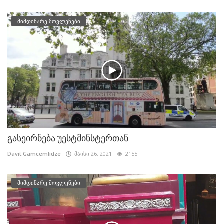
მიმდინარე მოვლენები
გასეირნება უესტმინსტერთან
Davit.Gamcemlidze
მაისი 26, 2021
2155
მიმდინარე მოვლენები