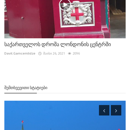
საქართველოს დროშა ლონდონის ცენტრში
Davit.Gamcemlidze
მაისი 26, 2021
2096
ᲨᲔᲛᲗᲮᲕᲔᲕᲘᲗᲘ ᲡᲢᲐᲢᲘᲔᲑᲘ