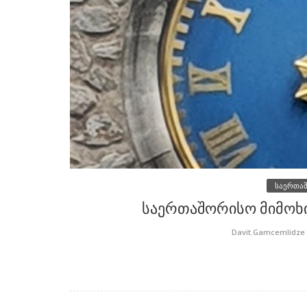
საერთა
1995
საერთაშორისო მიმოხი
ატრონს ვეღარ
შევარდნაძის მომავალი კაბინეტ
კვლავ ეკლექტური იქნება
Davit.Gamcemlidze