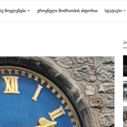
ᲠᲔ ᲛᲝᲕᲚᲔᲜᲔᲑᲘ
ᲔᲠᲝᲕᲜᲣᲚᲘ ᲛᲝᲫᲠᲐᲝᲑᲘᲡ ᲘᲡᲢᲝᲠᲘᲐ
ᲡᲢᲐᲢᲘᲔᲑᲘ
Პ