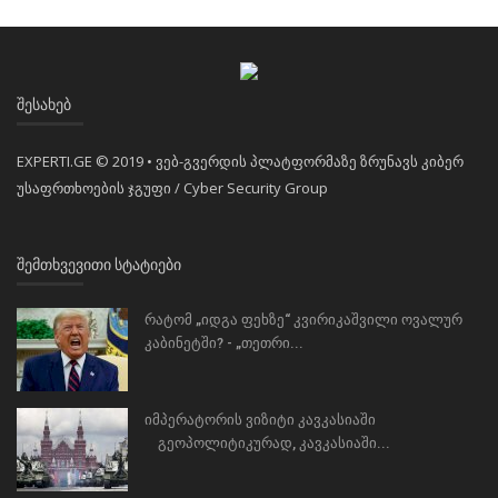
ᲨᲔᲡᲐᲮᲔᲑ
EXPERTI.GE © 2019 • ვებ-გვერდის პლატფორმაზე ზრუნავს კიბერ
უსაფრთხოების ჯგუფი / Cyber Security Group
ᲨᲔᲛᲗᲮᲕᲔᲕᲘᲗᲘ ᲡᲢᲐᲢᲘᲔᲑᲘ
რატომ „იდგა ფეხზე“ კვირიკაშვილი ოვალურ
კაბინეტში? - „თეთრი...
იმპერატორის ვიზიტი კავკასიაში
გეოპოლიტიკურად, კავკასიაში...