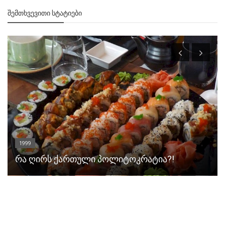
ᲨᲔᲛᲗᲮᲕᲔᲕᲘᲗᲘ ᲡᲢᲐᲢᲘᲔᲑᲘ
1999
რა ღირს ქართული პოლიტოკრატია?!