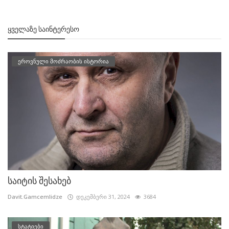
ᲧᲕᲔᲚᲐᲖᲔ ᲡᲐᲘᲜᲢᲔᲠᲔᲡᲝ
ეროვნული მოძრაობის ისტორია
საიტის შესახებ
Davit.Gamcemlidze
დეკემბერი 31, 2024
3684
სტატიები