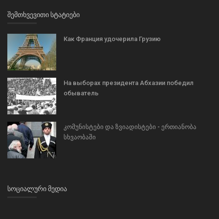
ᲨᲔᲛᲗᲮᲕᲔᲕᲘᲗᲘ ᲡᲢᲐᲢᲘᲔᲑᲘ
Как Франция удочерила Грузию
На выборах президента Абхазии победил
обыватель
კომუნისტები და ზვიადისტები - ერთიანობა
სხვაობაში
ᲡᲝᲪᲘᲐᲚᲣᲠᲘ ᲛᲔᲓᲘᲐ