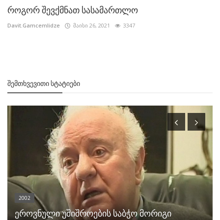
როგორ შევქმნათ სასამართლო
Davit.Gamcemlidze
მაისი 26, 2021
3347
ᲨᲔᲛᲗᲮᲕᲔᲕᲘᲗᲘ ᲡᲢᲐᲢᲘᲔᲑᲘ
2002
ეროვნული უშიშროების საბჭო მორიგი