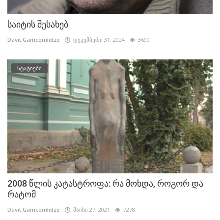
საიტის შესახებ
Davit.Gamcemlidze
დეკემბერი 31, 2024
3690
სტატიები
2008 წლის კატასტროფა: რა მოხდა, როგორ და
რატომ
Davit.Gamcemlidze
მაისი 27, 2021
7278