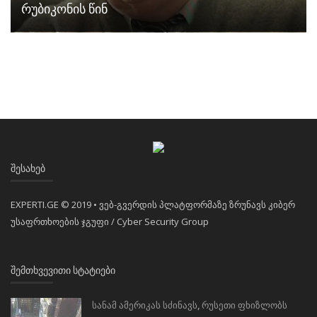
რუბიკონის წინ
ᲨᲔᲡᲐᲮᲔᲑ
EXPERTI.GE © 2019 • ვებ-გვერდის პლატფორმაზე ზრუნავს კიბერ
უსაფრთხოების ჯგუფი / Cyber Security Group
ᲨᲔᲛᲗᲮᲕᲔᲕᲘᲗᲘ ᲡᲢᲐᲢᲘᲔᲑᲘ
სანამ ამერიკას სძინავს, რუსეთი ფხიზლობს