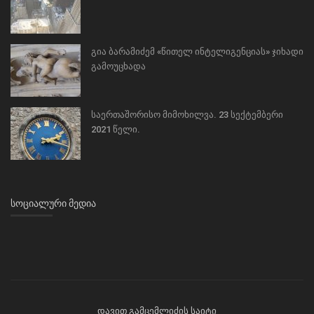
გია ბარამიძემ «წითელ ინტელიგენციას» ჯიხადი
გამოუცხადა
საერთაშორისო მიმოხილვა. 23 სექტემბერი
2021 წელი.
ᲡᲝᲪᲘᲐᲚᲣᲠᲘ ᲛᲔᲓᲘᲐ
დავით გამცემლიძის საიტი