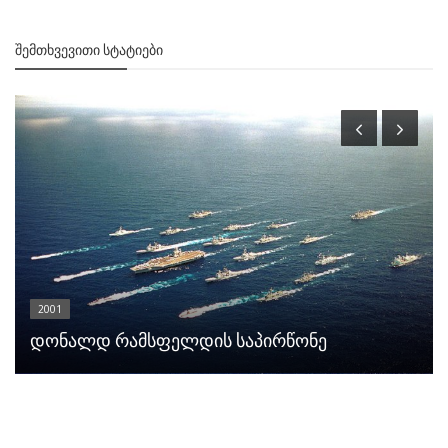
ᲨᲔᲛᲗᲮᲕᲔᲕᲘᲗᲘ ᲡᲢᲐᲢᲘᲔᲑᲘ
2001
დონალდ რამსფელდის საპირწონე