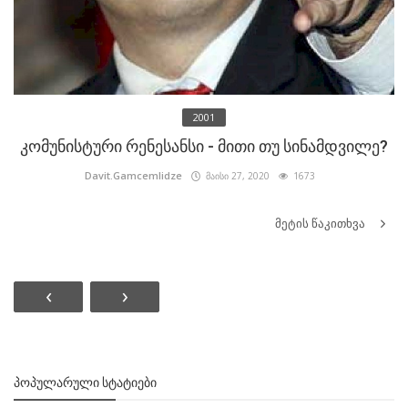
2001
კომუნისტური რენესანსი - მითი თუ სინამდვილე?
Davit.Gamcemlidze
მაისი 27, 2020
1673
მეტის წაკითხვა
‹
›
ᲞᲝᲞᲣᲚᲐᲠᲣᲚᲘ ᲡᲢᲐᲢᲘᲔᲑᲘ