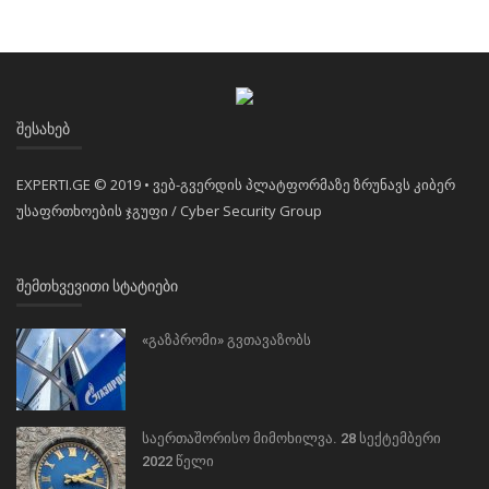
ᲨᲔᲡᲐᲮᲔᲑ
EXPERTI.GE © 2019 • ვებ-გვერდის პლატფორმაზე ზრუნავს კიბერ
უსაფრთხოების ჯგუფი / Cyber Security Group
ᲨᲔᲛᲗᲮᲕᲔᲕᲘᲗᲘ ᲡᲢᲐᲢᲘᲔᲑᲘ
«გაზპრომი» გვთავაზობს
საერთაშორისო მიმოხილვა. 28 სექტემბერი
2022 წელი