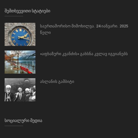
ᲨᲔᲛᲗᲮᲕᲔᲕᲘᲗᲘ ᲡᲢᲐᲢᲘᲔᲑᲘ
საერთაშორისო მიმოხილვა. 24 იანვარი. 2025
წელი
«აფხაზური კვანძის» გახსნა კვლავ იგვიანებს
ასლანის გამბიტი
ᲡᲝᲪᲘᲐᲚᲣᲠᲘ ᲛᲔᲓᲘᲐ