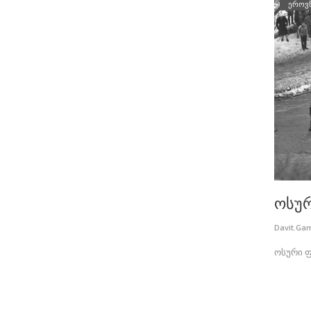
ეროვ
ოსუ
Davit.Ga
ოსური ფ