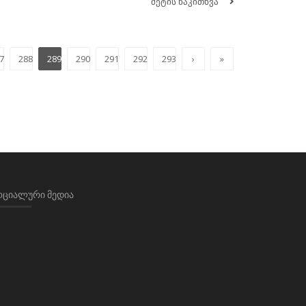
მეტის წაკითხვა
7
288
289
290
291
292
293
›
»
ᲝᲪᲘᲐᲚᲣᲠᲘ ᲛᲔᲓᲘᲐ