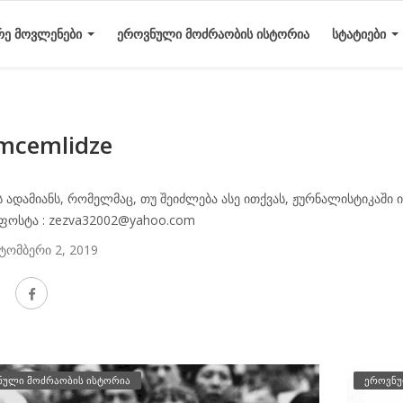
ᲠᲔ ᲛᲝᲕᲚᲔᲜᲔᲑᲘ
ᲔᲠᲝᲕᲜᲣᲚᲘ ᲛᲝᲫᲠᲐᲝᲑᲘᲡ ᲘᲡᲢᲝᲠᲘᲐ
ᲡᲢᲐᲢᲘᲔᲑᲘ
mcemlidze
ს ადამიანს, რომელმაც, თუ შეიძლება ასე ითქვას, ჟურნალისტიკაში 
ფოსტა : zezva32002@yahoo.com
ტომბერი 2, 2019
ნული მოძრაობის ისტორია
ეროვნუ