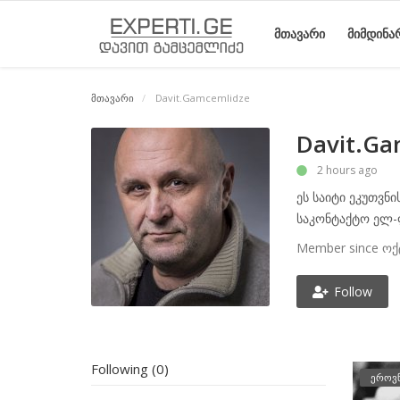
ᲛᲗᲐᲕᲐᲠᲘ
ᲛᲘᲛᲓᲘᲜᲐ
მთავარი
Davit.Gamcemlidze
მთავარი
მიმდინარე
საიტის
ეროვნული
სტატიები
Davit.Ga
მოვლენები
შესახებ
მოძრაობის
2 hours ago
ისტორია
ეს საიტი ეკუთვნი
საკონტაქტო ელ-
Member since ოქ
Follow
Following (0)
ეროვ