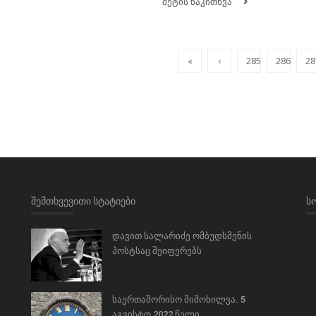
მეტის წაკითხვა
«
‹
285
286
28
ᲨᲔᲛᲗᲮᲕᲔᲕᲘᲗᲘ ᲡᲢᲐᲢᲘᲔᲑᲘ
Ს
დავით სალარიძე ომბუდსმენის
პოსტსაც შეიფერებს
საერთაშორისო მიმოხილვა. 5
აგვისტო 2022 წელი