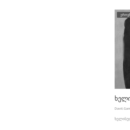
ეროვ
ხელ
Davit.Ga
ხელისუ