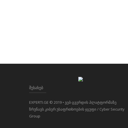
ᲨᲔᲡᲐᲮᲔᲑ
EXPERTI.GE © 2019 • ვებ-გვერდის პლატფორმაზე
ზრუნავს კიბერ უსაფრთხოების ჯგუფი / Cyber Security
Group