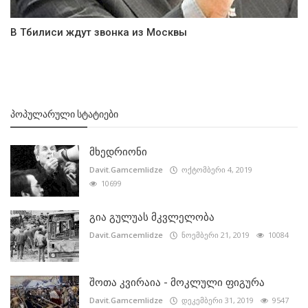
В Тбилиси ждут звонка из Москвы
ᲞᲝᲞᲣᲚᲐᲠᲣᲚᲘ ᲡᲢᲐᲢᲘᲔᲑᲘ
მხედრიონი
Davit.Gamcemlidze
ოქტომბერი 4, 2019
10699
გია გულუას მკვლელობა
Davit.Gamcemlidze
ნოემბერი 21, 2019
10084
შოთა კვირაია - მოკლული ფიგურა
Davit.Gamcemlidze
დეკემბერი 31, 2019
9547