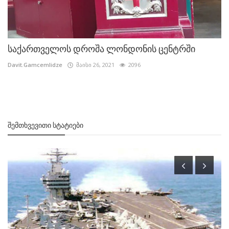
საქართველოს დროშა ლონდონის ცენტრში
Davit.Gamcemlidze
მაისი 26, 2021
2096
ᲨᲔᲛᲗᲮᲕᲔᲕᲘᲗᲘ ᲡᲢᲐᲢᲘᲔᲑᲘ