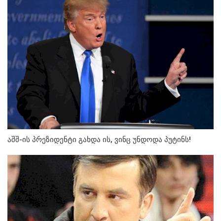
აშშ-ის პრეზიდენტი გახდა ის, ვინც უნდოდა პუტინს!