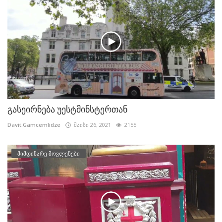
გასეირნება უესტმინსტერთან
Davit.Gamcemlidze
მაისი 26, 2021
2155
მიმდინარე მოვლენები