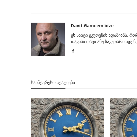
Davit.Gamcemlidze
ეს საიტი ეკუთვნის ადამიანს, რ
თავისი თავი ანუ საკუთარი იდე
ᲡᲐᲘᲜᲢᲔᲠᲔᲡᲝ ᲡᲢᲐᲢᲘᲔᲑᲘ