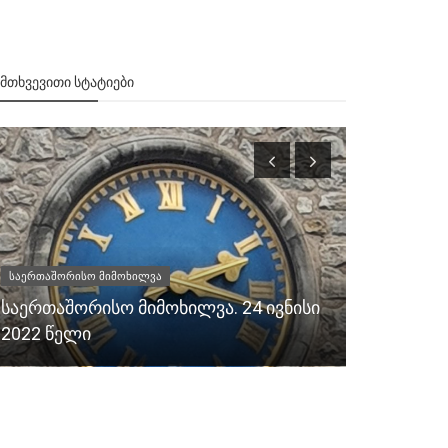
ᲔᲛᲗᲮᲕᲔᲕᲘᲗᲘ ᲡᲢᲐᲢᲘᲔᲑᲘ
საერთაშორისო მიმოხილვა
მიმდინარე მ
საერთაშორისო მიმოხილვა. 24 ივნისი
Ираклий А
2022 წელი
политичес