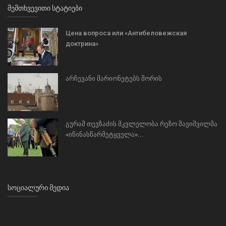
ᲨᲔᲛᲗᲮᲕᲔᲕᲘᲗᲘ ᲡᲢᲐᲢᲘᲔᲑᲘ
Цена вопроса или «Антибеловежская
доктрина»
არჩევანი მარიონეტებს შორის
გურამ თევზაძის მკვლელობა რეზო შავიშვილმა
«იწინასწარმეტყველა»...
ᲡᲝᲪᲘᲐᲚᲣᲠᲘ ᲛᲔᲓᲘᲐ