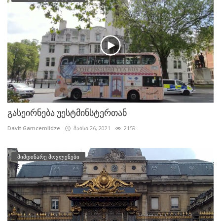
გასეირნება უესტმინსტერთან
Davit.Gamcemlidze
მაისი 26, 2021
2159
მიმდინარე მოვლენები