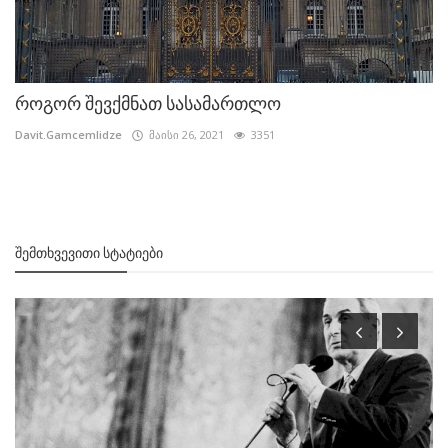
როგორ შევქმნათ სასამართლო
Davit.Gamcemlidze
მაისი 26, 2021
3351
ᲨᲔᲛᲗᲮᲕᲔᲕᲘᲗᲘ ᲡᲢᲐᲢᲘᲔᲑᲘ