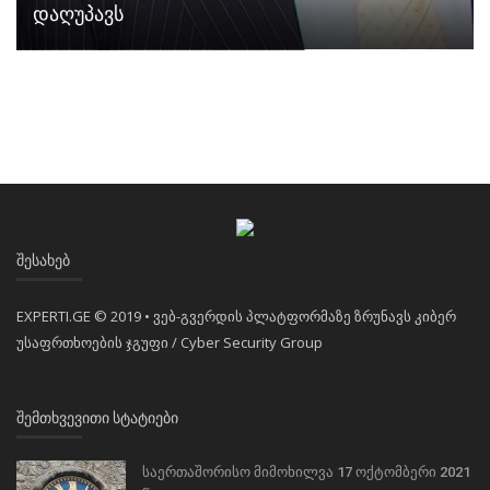
დაღუპავს
ᲨᲔᲡᲐᲮᲔᲑ
EXPERTI.GE © 2019 • ვებ-გვერდის პლატფორმაზე ზრუნავს კიბერ
უსაფრთხოების ჯგუფი / Cyber Security Group
ᲨᲔᲛᲗᲮᲕᲔᲕᲘᲗᲘ ᲡᲢᲐᲢᲘᲔᲑᲘ
საერთაშორისო მიმოხილვა 17 ოქტომბერი 2021