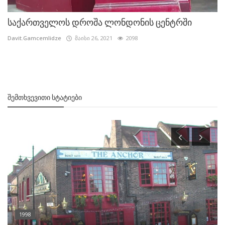
საქართველოს დროშა ლონდონის ცენტრში
Davit.Gamcemlidze
მაისი 26, 2021
2098
ᲨᲔᲛᲗᲮᲕᲔᲕᲘᲗᲘ ᲡᲢᲐᲢᲘᲔᲑᲘ
1998