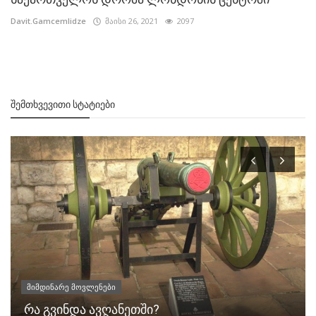
Davit.Gamcemlidze
მაისი 26, 2021
2097
ᲨᲔᲛᲗᲮᲕᲔᲕᲘᲗᲘ ᲡᲢᲐᲢᲘᲔᲑᲘ
მიმდინარე მოვლენები
რა გვინდა ავღანეთში?