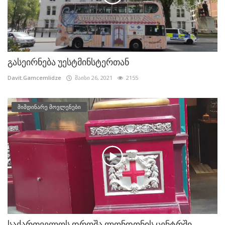
გასეირნება უესტმინსტერთან
Davit.Gamcemlidze
მაისი 26, 2021
2155
მიმდინარე მოვლენები
საქართველოს დროშა ლონდონის ცენტრში