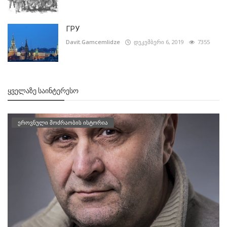
ГРУ
Davit.Gamcemlidze
დეკემბერი 6, 2019
7355
ᲧᲕᲔᲚᲐᲖᲔ ᲡᲐᲘᲜᲢᲔᲠᲔᲡᲝ
ეროვნული მოძრაობის ისტორია