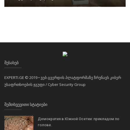
ᲨᲔᲡᲐᲮᲔᲑ
EXPERTI.GE © 2019 • ვებ-გვერდის პლატფორმაზე ზრუნავს კიბერ
უსაფრთხოების ჯგუფი / Cyber Security Group
ᲨᲔᲛᲗᲮᲕᲔᲕᲘᲗᲘ ᲡᲢᲐᲢᲘᲔᲑᲘ
Демократия в Южной Осетии: прикладом по
голове.