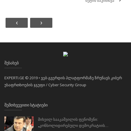
მეტის წაკითხვა
‹
›
ᲨᲔᲡᲐᲮᲔᲑ
EXPERTI.GE © 2019 • ვებ-გვერდის პლატფორმაზე ზრუნავს კიბერ
უსაფრთხოების ჯგუფი / Cyber Security Group
ᲨᲔᲛᲗᲮᲕᲔᲕᲘᲗᲘ ᲡᲢᲐᲢᲘᲔᲑᲘ
მიხეილ სააკაშვილის ფენომენი:
„კონსოლიდირებული დემოკრატიის...