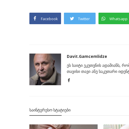
Facebook
Twitter
Whatsapp
Davit.Gamcemlidze
ეს საიტი ეკუთვნის ადამიანს, რ
თავისი თავი ანუ საკუთარი იდე
მიმდინარე მოვლენები
ფხაზური პროექტი
„ბედუკაძე-ოქუაშვილის“ პარალ
ვნებლობა
ანუ „ცოცხიდან-სარდაფამდე“
ᲡᲐᲘᲜᲢᲔᲠᲔᲡᲝ ᲡᲢᲐᲢᲘᲔᲑᲘ