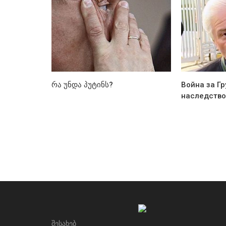
რა უნდა პუტინს?
Война за Г
наследство
ᲨᲔᲡᲐᲮᲔᲑ