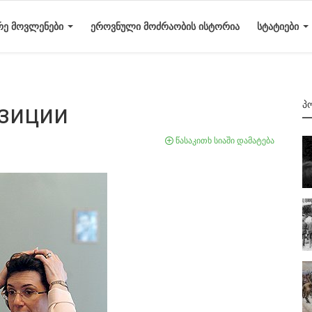
ᲠᲔ ᲛᲝᲕᲚᲔᲜᲔᲑᲘ
ᲔᲠᲝᲕᲜᲣᲚᲘ ᲛᲝᲫᲠᲐᲝᲑᲘᲡ ᲘᲡᲢᲝᲠᲘᲐ
ᲡᲢᲐᲢᲘᲔᲑᲘ
Პ
зиции
წასაკითხ სიაში დამატება