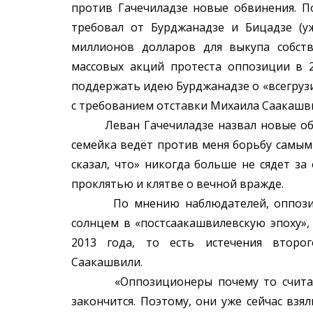
против Гачечиладзе новые обвинения. П
требовал от Бурджанадзе и Бицадзе (у
миллионов долларов для выкупа собст
массовых акций протеста оппозиции в 2
поддержать идею Бурджанадзе о «всегруз
с требованием отставки Михаила Саакашв
Леван Гачечиладзе назвал новые обвин
семейка ведёт против меня борьбу самым
сказал, что» никогда больше не сядет за
проклятью и клятве о вечной вражде.
По мнению наблюдателей, оппозицион
солнцем в «постсаакашвилевскую эпоху», 
2013 года, то есть истечения второ
Саакашвили.
«Оппозиционеры почему то считают, 
закончится. Поэтому, они уже сейчас взял