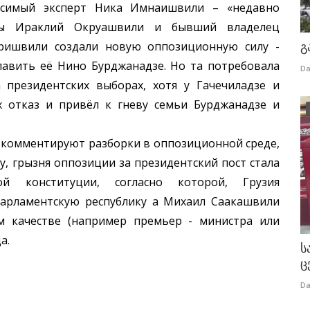
исимый эксперт Ника Имнаишвили – «недавно
ны Ираклий Окруашвили и бывший владелец
аришвили создали новую оппозиционную силу -
გ
лавить её Нино Бурджанадзе. Но та потребовала
Da
 президентских выборах, хотя у Гачечиладзе и
х отказ и привёл к гневу семьи Бурджанадзе и
комментируют разборки в оппозиционной среде,
у, грызня оппозиции за президентский пост стала
й конституции, согласно которой, Грузия
парламентскую республику а Михаил Саакашвили
м качестве (например премьер - министра или
да.
ს
ც
Da