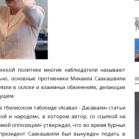
ой политике многие наблюдатели называют
льно, основные противники Михаила Саакашвили
Ყ
рязли в склоке и взаимных обвинениях, делающих
дущем.
тбилисском таблоиде «Асавал - Дасавали» статьи
ой и народом», в котором автор, со ссылкой на
мой оппозиции» утверждал, что во время бурных
а президент Саакашвили был вынужден подать в