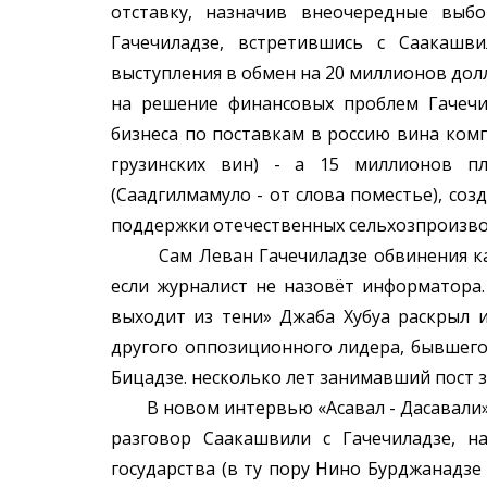
отставку, назначив внеочередные выб
Гачечиладзе, встретившись с Саакашв
выступления в обмен на 20 миллионов дол
на решение финансовых проблем Гачечи
бизнеса по поставкам в россию вина ком
грузинских вин) - а 15 миллионов п
(Саадгилмамуло - от слова поместье), со
поддержки отечественных сельхозпроизво
Сам Леван Гачечиладзе обвинения кате
если журналист не назовёт информатора
выходит из тени» Джаба Хубуа раскрыл имя
другого оппозиционного лидера, бывшего
Бицадзе. несколько лет занимавший пост 
В новом интервью «Асавал - Дасавали» 
разговор Саакашвили с Гачечиладзе, н
государства (в ту пору Нино Бурджанадзе