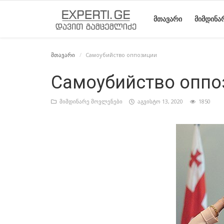
ᲛᲗᲐᲕᲐᲠᲘ
ᲛᲘᲛᲓᲘᲜᲐ
მთავარი
Самоубийство оппозиции
მთავარი
მიმდინარე
საიტის
ეროვნული
სტატიები
Самоубийство оппо
მოვლენები
შესახებ
მოძრაობის
ისტორია
მიმდინარე მოვლენები
აგვისტო 13, 2020
1850