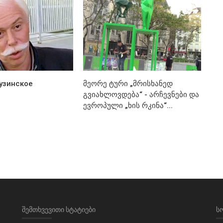
рузинское
მეორე ტური „მრისხანედ
გვიახლოვდება“ - არჩევნები და
ევროპული „ხის რკინა“...
ᲨᲔᲛᲗᲮᲕᲔᲕᲘᲗᲘ ᲡᲢᲐᲢᲘᲔᲑᲘ
Ს