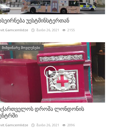
ასეირნება უესტმინსტერთან
vit.Gamcemlidze
მაისი 26, 2021
2155
მიმდინარე მოვლენები
აქართველოს დროშა ლონდონის
ენტრში
vit.Gamcemlidze
მაისი 26, 2021
2096