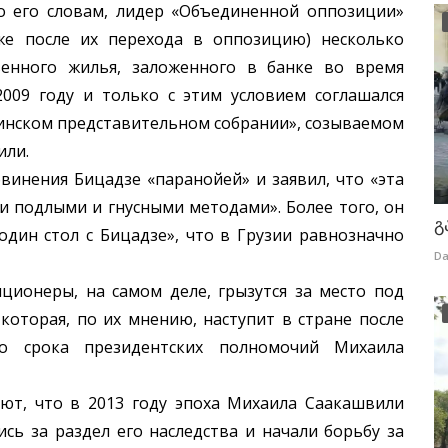
о его словам, лидер «Объединенной оппозиции»
же после их перехода в оппозицию) несколько
венного жилья, заложенного в банке во время
009 году и только с этим условием соглашался
инском представительном собрании», созываемом
или.
ения Бицадзе «паранойей» и заявил, что «эта
и подлыми и гнусными методами». Более того, он
გ
 один стол с Бицадзе», что в Грузии равнозначно
Da
еры, на самом деле, грызутся за место под
которая, по их мнению, наступит в стране после
го срока президентских полномочий Михаила
что в 2013 году эпоха Михаила Саакашвили
ись за раздел его наследства и начали борьбу за