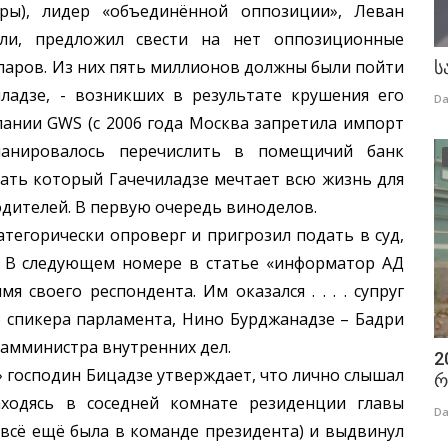
оры), лидер «объединённой оппозиции», Леван
или, предложил свести на нет оппозиционные
ларов. Из них пять миллионов должны были пойти
ს
ладзе, - возникших в результате крушения его
Da
пании GWS (с 2006 года Москва запретила импорт
ланировалось перечислить в помещичий банк
здать который Гачечиладзе мечтает всю жизнь для
дителей. В первую очередь виноделов.
горически опроверг и пригрозил подать в суд,
. В следующем номере в статье «информатор АД
 своего респондента. Им оказался . . . . супруг
 спикера парламента, Нино Бурджанадзе – Бадри
замминистра внутренних дел.
2
господин Бицадзе утверждает, что лично слышал
რ
аходясь в соседней комнате резиденции главы
Da
 всё ещё была в команде президента) и выдвинул