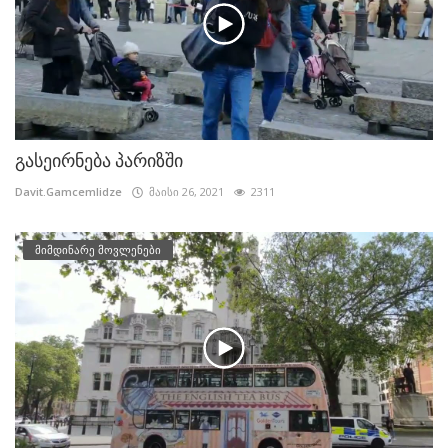
გასეირნება პარიზში
Davit.Gamcemlidze
მაისი 26, 2021
2311
მიმდინარე მოვლენები