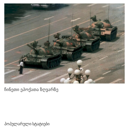
ჩინეთი ეპოქათა ზღვარზე
ᲞᲝᲞᲣᲚᲐᲠᲣᲚᲘ ᲡᲢᲐᲢᲘᲔᲑᲘ