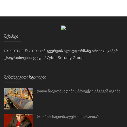
ᲨᲔᲡᲐᲮᲔᲑ
EXPERTI.GE © 2019 • ვებ-გვერდის პლატფორმაზე ზრუნავს კიბერ
უსაფრთხოების ჯგუფი / Cyber Security Group
ᲨᲔᲛᲗᲮᲕᲔᲕᲘᲗᲘ ᲡᲢᲐᲢᲘᲔᲑᲘ
დიდი ნავთობსადენის პროექტი ეჭვქვეშ დგება
რა არის ნაციონალური მოძრაობა?