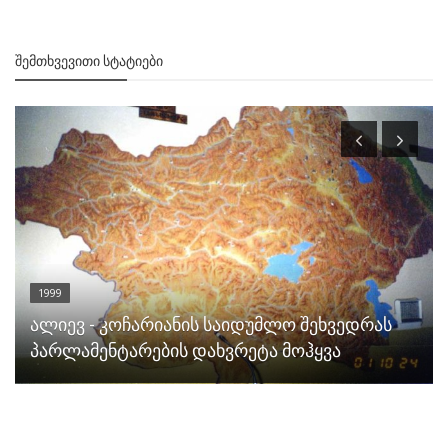
ᲨᲔᲛᲗᲮᲕᲔᲕᲘᲗᲘ ᲡᲢᲐᲢᲘᲔᲑᲘ
1999
ალიევ - კოჩარიანის საიდუმლო შეხვედრას
პარლამენტარების დახვრეტა მოჰყვა