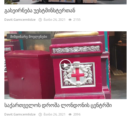
გასეირნება უესტმინსტერთან
Davit.Gamcemlidze
მაისი 26, 2021
2155
მიმდინარე მოვლენები
საქართველოს დროშა ლონდონის ცენტრში
Davit.Gamcemlidze
მაისი 26, 2021
2096