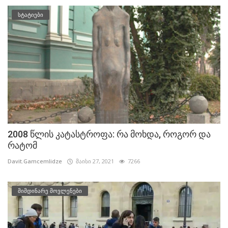
სტატიები
2008 წლის კატასტროფა: რა მოხდა, როგორ და
რატომ
Davit.Gamcemlidze
მაისი 27, 2021
7266
მიმდინარე მოვლენები