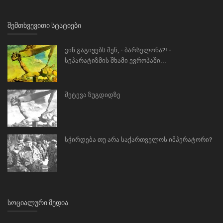
ᲨᲔᲛᲗᲮᲕᲔᲕᲘᲗᲘ ᲡᲢᲐᲢᲘᲔᲑᲘ
ვინ გაგიჟებს შენ, - ბარსელონა?! -
სეპარატიზმის შხამი ევროპაში...
შეტევა ზუგდიდზე
სჭირდება თუ არა საქართველოს იმპერატორი?
ᲡᲝᲪᲘᲐᲚᲣᲠᲘ ᲛᲔᲓᲘᲐ