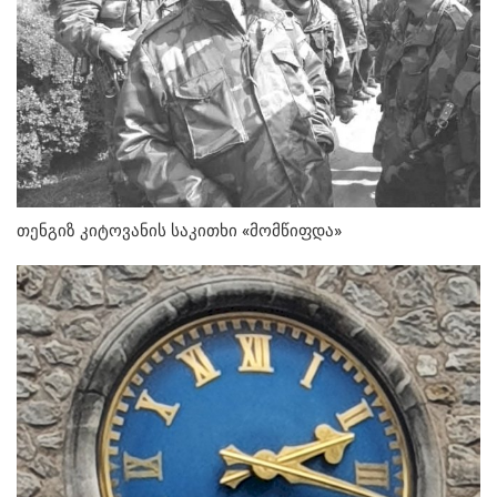
თენგიზ კიტოვანის საკითხი «მომწიფდა»