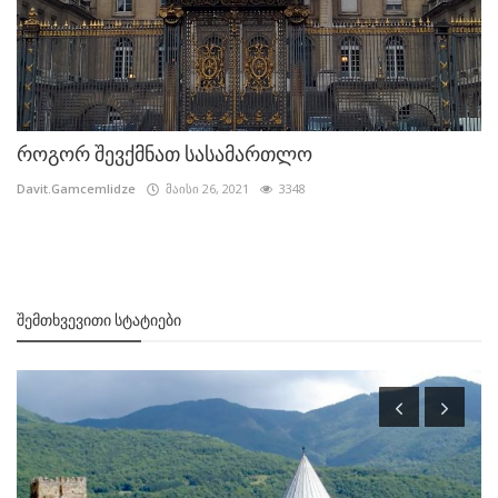
როგორ შევქმნათ სასამართლო
Davit.Gamcemlidze
მაისი 26, 2021
3348
ᲨᲔᲛᲗᲮᲕᲔᲕᲘᲗᲘ ᲡᲢᲐᲢᲘᲔᲑᲘ