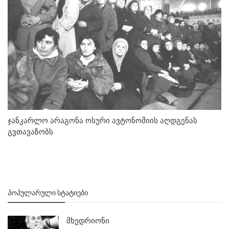
ჯანკარლო არაგონა ოსური ავტონომიის აღდგენას
გვთავაზობს
ᲞᲝᲞᲣᲚᲐᲠᲣᲚᲘ ᲡᲢᲐᲢᲘᲔᲑᲘ
მხედრიონი