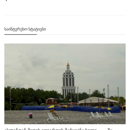
ᲡᲐᲘᲜᲢᲔᲠᲔᲡᲝ ᲡᲢᲐᲢᲘᲔᲑᲘ