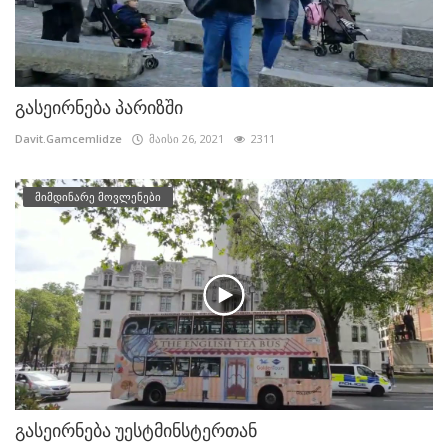
გასეირნება პარიზში
Davit.Gamcemlidze
მაისი 26, 2021
2311
მიმდინარე მოვლენები
გასეირნება უესტმინსტერთან