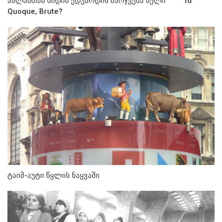
ასლანთან მიდის ედუარდის მარჯვენა ხელი Tu
Quoque, Brute?
ტაიმ-აუტი წყლის ნაყვაში