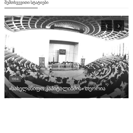
ᲨᲔᲛᲗᲮᲕᲔᲕᲘᲗᲘ ᲡᲢᲐᲢᲘᲔᲑᲘ
1994
«სახელმწიფო კაპიტალიზმის» თეორია