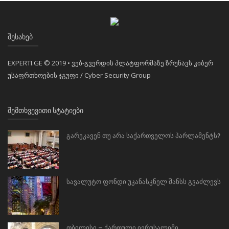
ᲨᲔᲡᲐᲮᲔᲑ
EXPERTI.GE © 2019 • ვებ-გვერდის პლატფორმაზე ზრუნავს კიბერ
უსაფრთხოების ჯგუფი / Cyber Security Group
ᲨᲔᲛᲗᲮᲕᲔᲕᲘᲗᲘ ᲡᲢᲐᲢᲘᲔᲑᲘ
გარეკავენ თუ არა საქართველოს პარლამენტს?
სავალუტო ფონდი უკანასკნელ შანსს გვაძლევს
თბილისი – ქართული იერუსალიმი