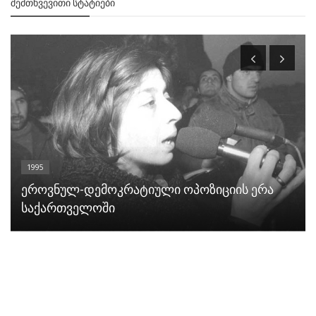
ᲨᲔᲛᲗᲮᲕᲔᲕᲘᲗᲘ ᲡᲢᲐᲢᲘᲔᲑᲘ
1995
ეროვნულ-დემოკრატიული ოპოზიციის ერა
საქართველოში