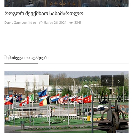
როგორ შევქმნათ სასამართლო
Davit.Gamcemlidze
მაისი 26, 2021
3343
ᲨᲔᲛᲗᲮᲕᲔᲕᲘᲗᲘ ᲡᲢᲐᲢᲘᲔᲑᲘ