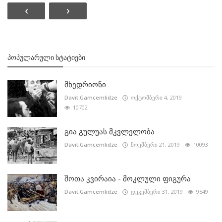
‹
›
ᲞᲝᲞᲣᲚᲐᲠᲣᲚᲘ ᲡᲢᲐᲢᲘᲔᲑᲘ
მხედრიონი
Davit.Gamcemlidze
ოქტომბერი 4, 2019
10702
გია გულუას მკვლელობა
Davit.Gamcemlidze
ნოემბერი 21, 2019
10093
შოთა კვირაია - მოკლული ფიგურა
Davit.Gamcemlidze
დეკემბერი 31, 2019
9549