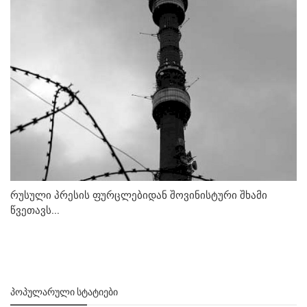
რუსული პრესის ფურცლებიდან შოვინისტური შხამი
წვეთავს...
ᲞᲝᲞᲣᲚᲐᲠᲣᲚᲘ ᲡᲢᲐᲢᲘᲔᲑᲘ