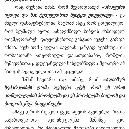
რაც შეეხება იმას, რომ შევარდნაძემ
«
არაფერი
იცოდა
და
მან
ტელეფონით
შეიტყო
ყოველივე»
- ეს
ძნელი დასაჯერებელია, მაგრამ ასეც რომ ყოფილიყო,
რამ შეუშალა ხელი სახელმწიფო საბჭოს მაშინდელ
თავმჯდომარეს, დაუყოვნებლივ განგაში აეტეხა. გარდა
ამისა, ჩვენ ხომ ყველას ძალიან კარგად გვახსოვს ის
ორსაათიანი «თეორიული დასაბუთებანი», რომლის
მეშვეობითაც, დღევანდელი სახელმწიფოს მეთაური ამ
ნაბიჯის აუცილებლობას ამტკიცებდა!
მაშინ საუბარი იყო იმაზე, რომ
«
აფხაზურ
სეპარატიზმს
ღრმა
ფესვები
აქვს,
რომ
ეს
არის
ათწლეულების
პრობლემა
და
ეს
პრობლემა
ბოლოს
და
ბოლოს
უნდა
მოგვარდეს».
ამავე დროს რუსეთი ყველაფერს აკეთებდა, რათა
საქართველოს ხელისუფლება მაშინვე ვერ
მიმხვდარიყო, რა ტრაგიკული შედეგები შეიძლებოდა