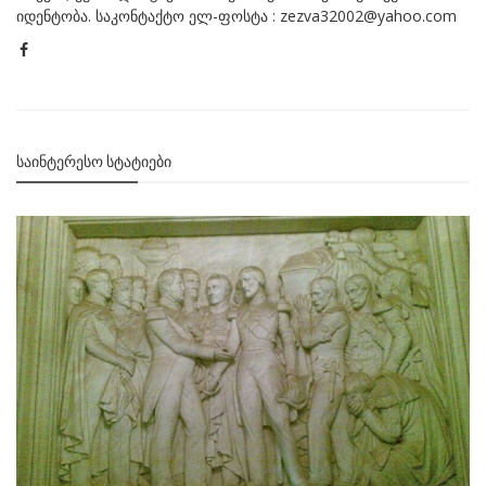
იდენტობა. საკონტაქტო ელ-ფოსტა : zezva32002@yahoo.com
ᲡᲐᲘᲜᲢᲔᲠᲔᲡᲝ ᲡᲢᲐᲢᲘᲔᲑᲘ