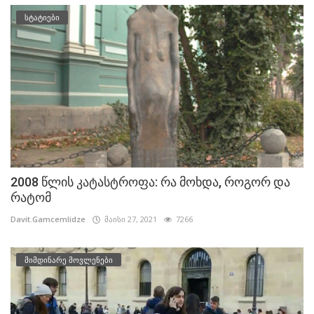
სტატიები
2008 წლის კატასტროფა: რა მოხდა, როგორ და
რატომ
Davit.Gamcemlidze
მაისი 27, 2021
7266
მიმდინარე მოვლენები