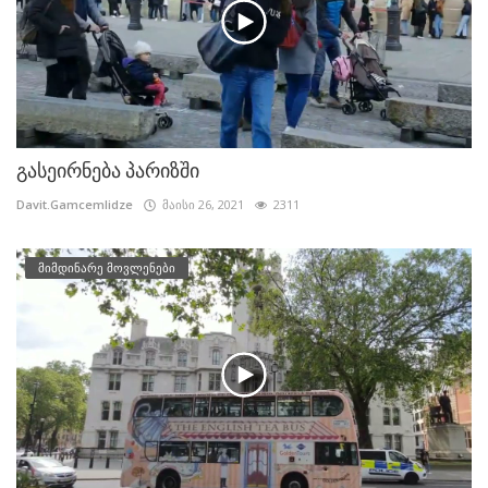
გასეირნება პარიზში
Davit.Gamcemlidze
მაისი 26, 2021
2311
მიმდინარე მოვლენები