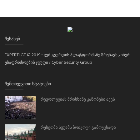
ᲨᲔᲡᲐᲮᲔᲑ
EXPERTI.GE © 2019 • ვებ-გვერდის პლატფორმაზე ზრუნავს კიბერ
უსაფრთხოების ჯგუფი / Cyber Security Group
ᲨᲔᲛᲗᲮᲕᲔᲕᲘᲗᲘ ᲡᲢᲐᲢᲘᲔᲑᲘ
რევოლუციას მრისხანე კანონები აქვს
რუსეთმა სუუამს ბოიკოტი გამოუცხადა