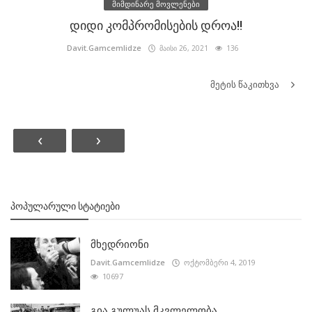
მიმდინარე მოვლენები
დიდი კომპრომისების დროა!!
Davit.Gamcemlidze
მაისი 26, 2021
136
მეტის წაკითხვა
‹
›
ᲞᲝᲞᲣᲚᲐᲠᲣᲚᲘ ᲡᲢᲐᲢᲘᲔᲑᲘ
მხედრიონი
Davit.Gamcemlidze
ოქტომბერი 4, 2019
10697
გია გულუას მკვლელობა