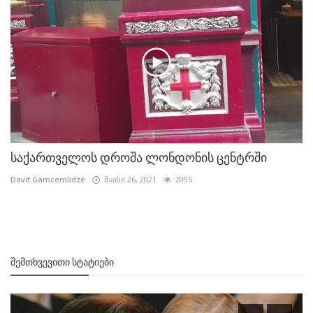
საქართველოს დროშა ლონდონის ცენტრში
Davit.Gamcemlidze
მაისი 26, 2021
2095
ᲨᲔᲛᲗᲮᲕᲔᲕᲘᲗᲘ ᲡᲢᲐᲢᲘᲔᲑᲘ