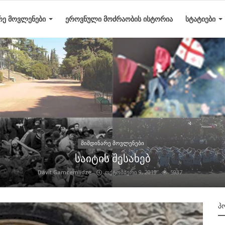
ᲠᲔ ᲛᲝᲕᲚᲔᲜᲔᲑᲘ
ᲔᲠᲝᲕᲜᲣᲚᲘ ᲛᲝᲫᲠᲐᲝᲑᲘᲡ ᲘᲡᲢᲝᲠᲘᲐ
ᲡᲢᲐᲢᲘᲔᲑᲘ
მიმდინარე მოვლენები
საიტის შესახებ
Davit.Gamcemlidze
ოქტომბერი 9, 2019
5937
Პ