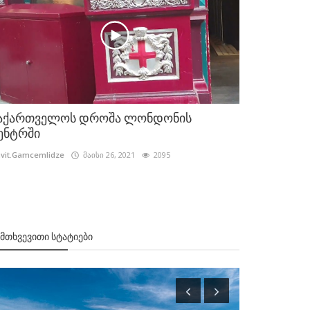
აქართველოს დროშა ლონდონის
ენტრში
vit.Gamcemlidze
მაისი 26, 2021
2095
ᲔᲛᲗᲮᲕᲔᲕᲘᲗᲘ ᲡᲢᲐᲢᲘᲔᲑᲘ