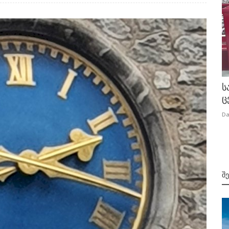
ს
ც
Da
Შ