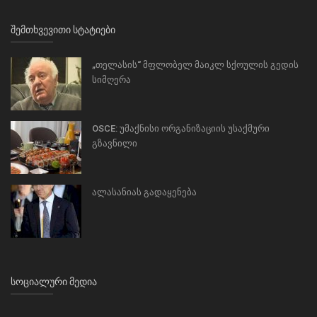
ᲨᲔᲛᲗᲮᲕᲔᲕᲘᲗᲘ ᲡᲢᲐᲢᲘᲔᲑᲘ
„თელასის“ მფლობელ მაიკლ სქოულის გედის
სიმღერა
OSCE: უმაქნისი ორგანიზაციის უსაქმური
გზავნილი
ალასანიას გადაყენება
ᲡᲝᲪᲘᲐᲚᲣᲠᲘ ᲛᲔᲓᲘᲐ