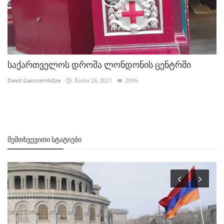
საქართველოს დროშა ლონდონის ცენტრში
Davit.Gamcemlidze
მაისი 26, 2021
2096
ᲨᲔᲛᲗᲮᲕᲔᲕᲘᲗᲘ ᲡᲢᲐᲢᲘᲔᲑᲘ