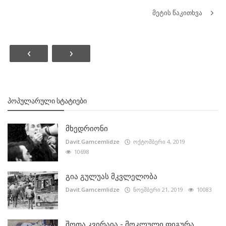
მეტის წაკითხვა
‹
›
ᲞᲝᲞᲣᲚᲐᲠᲣᲚᲘ ᲡᲢᲐᲢᲘᲔᲑᲘ
მხედრიონი
Davit.Gamcemlidze
ოქტომბერი 4, 2019
10698
გია გულუას მკვლელობა
Davit.Gamcemlidze
ნოემბერი 21, 2019
10083
შოთა კვირაია - მოკლული ფიგურა