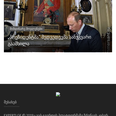
მიმდინარე მოვლენები
„პრეზიდენტმა“ მედვედევმა სანუკვარი
გაამხილა
ᲨᲔᲡᲐᲮᲔᲑ
EXPERTI.GE © 2019 • ვებ-გვერდის პლატფორმაზე ზრუნავს კიბერ