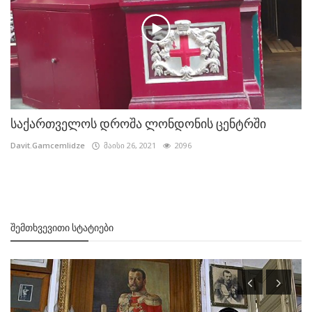
საქართველოს დროშა ლონდონის ცენტრში
Davit.Gamcemlidze
მაისი 26, 2021
2096
ᲨᲔᲛᲗᲮᲕᲔᲕᲘᲗᲘ ᲡᲢᲐᲢᲘᲔᲑᲘ