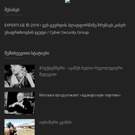
ᲨᲔᲡᲐᲮᲔᲑ
EXPERTI.GE © 2019 • ვებ-გვერდის პლატფორმაზე ზრუნავს კიბერ
უსაფრთხოების ჯგუფი / Cyber Security Group
ᲨᲔᲛᲗᲮᲕᲔᲕᲘᲗᲘ ᲡᲢᲐᲢᲘᲔᲑᲘ
2 სექტემბერი - «კაზუს ბელი» რევოლუციური
შედეგით
Москва продолжает «аджарскую партию»
აფხაზური კვანძი